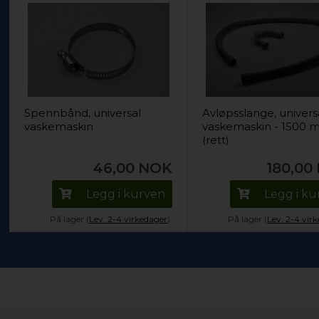
Spennbånd, universal
Avløpsslange, univers
vaskemaskin
vaskemaskin - 1500
(rett)
46,00
NOK
180,00
Legg i kurven
Legg i k
På lager (
Lev. 2-4 virkedager
).
På lager (
Lev. 2-4 vir