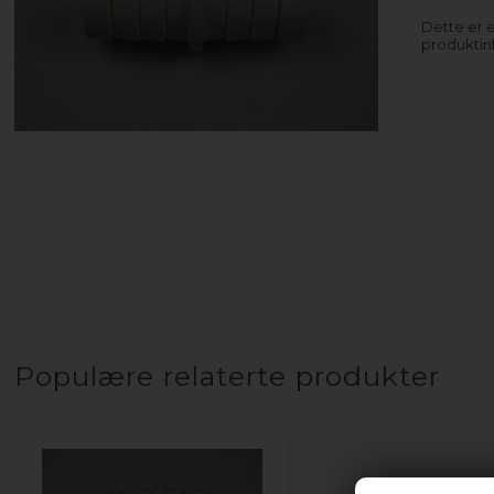
Dette er e
produktinf
Populære relaterte produkter