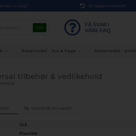
 sender vi i dag*
30 dagers returrett
FÅ SVAR I
VÅRE FAQ
kk
Reservedel - hus & hage
Reservedel - prof
rsal tilbehør & vedlikehold
likehold
tinfo
Spørsmål om varen?
Grå
Plastikk