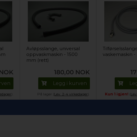
al
Avløpsslange, universal
Tilførselsslang
 mm
oppvaskmaskin - 1500
vaskemaskin 
mm (rett)
NOK
180,00
NOK
1
urven
Legg i kurven
Le
kedager
).
På lager (
Lev. 2-4 virkedager
).
Kun 1 igjen!
(
Lev