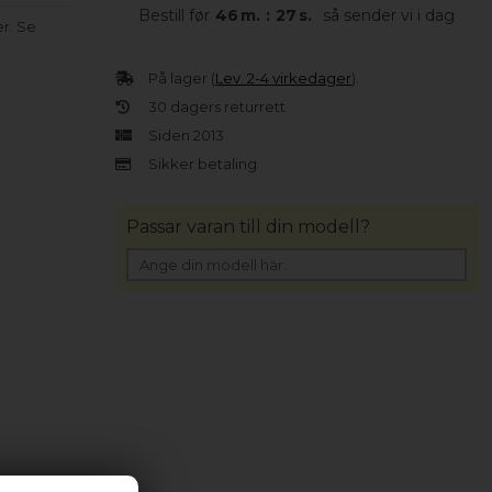
Bestill før
46
m.
:
27
s.
så sender vi i dag
er. Se
På lager (
Lev. 2-4 virkedager
).
30 dagers returrett
Siden 2013
Sikker betaling
Passar varan till din modell?