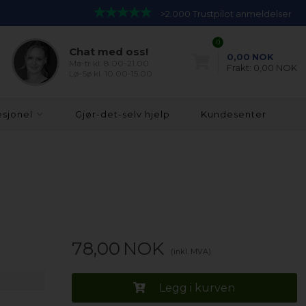
>2.000 Trustpilot anmeldelser
0
Chat med oss!
0,00
NOK
Ma-fr kl. 8.00-21.00
Frakt:
0,00 NOK
Lø-Sø kl. 10.00-15.00
esjonel
Gjør-det-selv hjelp
Kundesenter
78,00
NOK
(inkl. MVA)
Legg i kurven