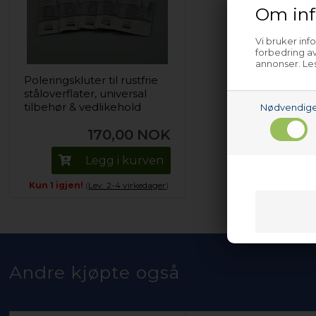
Om inf
Vi bruker inf
forbedring av
annonser. Les
Poleringskluter til rustfrie
ståloverflater, universal
tilbehør & vedlikehold
Nødvendig
170,00
NOK
Legg i kurven
Kun 1 igjen!
(
Lev. 2-4 virkedager
).
Andre kjøpte også