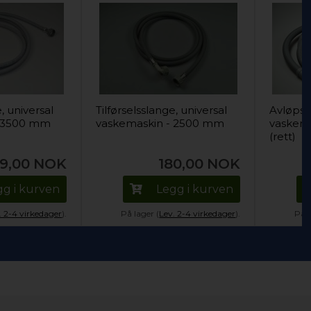
e, universal
Tilførselsslange, universal
Avløpss
- 3500 mm
vaskemaskin - 2500 mm
vaskem
(rett)
79,00
NOK
180,00
NOK
gg i kurven
Legg i kurven
. 2-4 virkedager
).
På lager (
Lev. 2-4 virkedager
).
På l