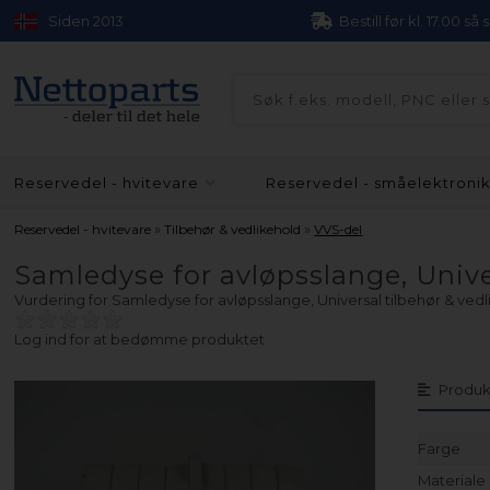
Siden 2013
Bestill før kl. 17.00 så
Reservedel - hvitevare
Reservedel - småelektroni
»
»
Reservedel - hvitevare
Tilbehør & vedlikehold
VVS-del
Samledyse for avløpsslange, Unive
Vurdering for
Samledyse for avløpsslange, Universal tilbehør & ved
Log ind for at bedømme produktet
Produk
Farge
Materiale