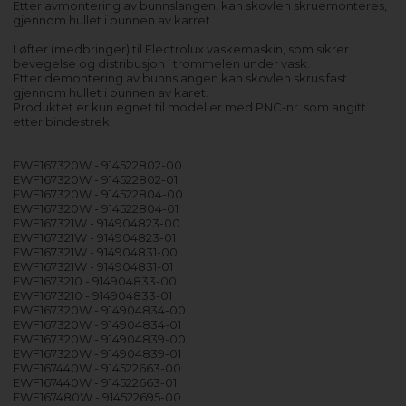
Etter avmontering av bunnslangen, kan skovlen skruemonteres,
gjennom hullet i bunnen av karret.
Løfter (medbringer) til Electrolux vaskemaskin, som sikrer
bevegelse og distribusjon i trommelen under vask.
Etter demontering av bunnslangen kan skovlen skrus fast
gjennom hullet i bunnen av karet.
Produktet er kun egnet til modeller med PNC-nr. som angitt
etter bindestrek.
EWF167320W - 914522802-00
EWF167320W - 914522802-01
EWF167320W - 914522804-00
EWF167320W - 914522804-01
EWF167321W - 914904823-00
EWF167321W - 914904823-01
EWF167321W - 914904831-00
EWF167321W - 914904831-01
EWF1673210 - 914904833-00
EWF1673210 - 914904833-01
EWF167320W - 914904834-00
EWF167320W - 914904834-01
EWF167320W - 914904839-00
EWF167320W - 914904839-01
EWF167440W - 914522663-00
EWF167440W - 914522663-01
EWF167480W - 914522695-00