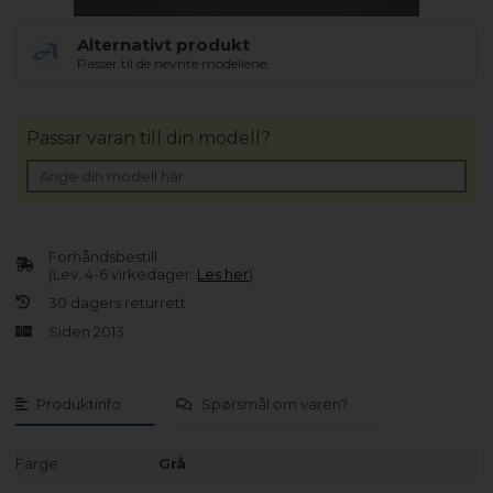
Alternativt produkt
Passer til de nevnte modellene.
Passar varan till din modell?
Forhåndsbestill
(Lev. 4-6 virkedager.
Les her
)
30 dagers returrett
Siden 2013
Produktinfo
Spørsmål om varen?
Farge
Grå