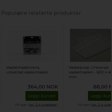
Populære relaterte produkter
Vaskemaskinrens,
Vaskepose, Universal
universal vaskemaskin
vaskemaskin - 600 x 4
mm
364,00
NOK
88,00
Legg i kurven
Legg i kur
På lager (
Lev. 2-4 virkedager
).
På lager (
Lev. 2-4 virke