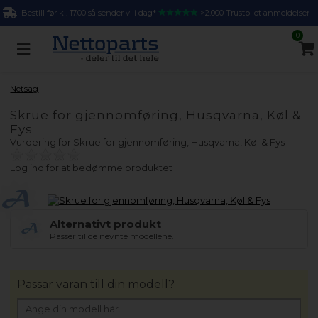
Bestill før kl. 17.00 så sender vi i dag*
>2.000 Trustpilot anmeldelser
0
Netsag
Skrue for gjennomføring, Husqvarna, Køl &
Fys
Vurdering for
Skrue for gjennomføring, Husqvarna, Køl & Fys
Log ind for at bedømme produktet
Alternativt produkt
Passer til de nevnte modellene.
Passar varan till din modell?