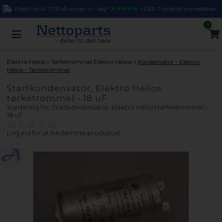
Bestill før kl. 17.00 så sender vi i dag*
>2.000 Trustpilot anmeldelser
0
»
»
Elektro Helios
Tørketrommel Elektro Helios
Kondensator - Elektro
Helios - Tørketrommel
Startkondensator, Elektro Helios
tørketrommel - 18 uF
Vurdering for
Startkondensator, Elektro Helios tørketrommel -
18 uF
Log ind for at bedømme produktet