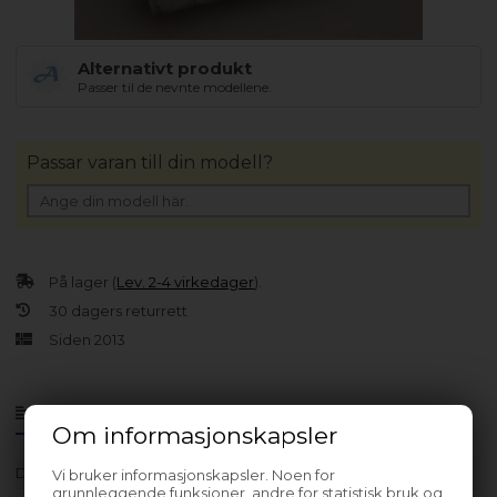
Alternativt produkt
Passer til de nevnte modellene.
Passar varan till din modell?
På lager (
Lev. 2-4 virkedager
).
30 dagers returrett
Siden 2013
Produktinfo
Spørsmål om varen?
Om informasjonskapsler
Data
18 uF
Vi bruker informasjonskapsler. Noen for
grunnleggende funksjoner, andre for statistisk bruk og