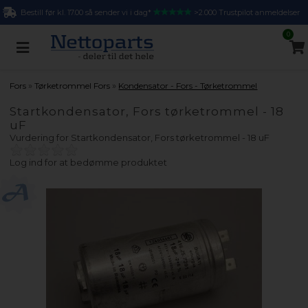
Bestill før kl. 17.00 så sender vi i dag*
>2.000 Trustpilot anmeldelser
0
»
»
Fors
Tørketrommel Fors
Kondensator - Fors - Tørketrommel
Startkondensator, Fors tørketrommel - 18
uF
Vurdering for
Startkondensator, Fors tørketrommel - 18 uF
Log ind for at bedømme produktet