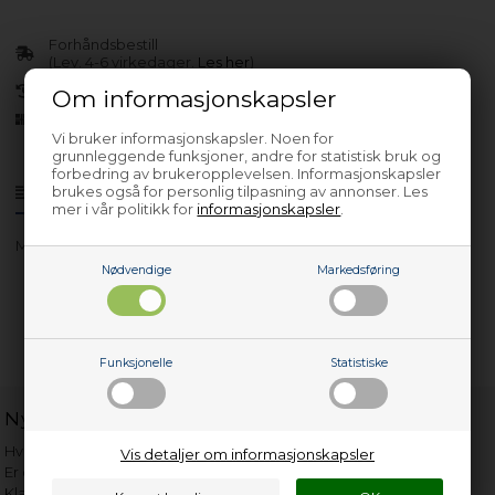
Forhåndsbestill
(Lev. 4-6 virkedager.
Les her
)
30 dagers returrett
Om informasjonskapsler
Siden 2013
Vi bruker informasjonskapsler. Noen for
grunnleggende funksjoner, andre for statistisk bruk og
forbedring av brukeropplevelsen. Informasjonskapsler
brukes også for personlig tilpasning av annonser. Les
Produktinfo
Spørsmål om varen?
mer i vår politikk for
informasjonskapsler
.
Modeller: L60445NE
Nødvendige
Markedsføring
Funksjonelle
Statistiske
Nyttige lenker
Hvor gammelt er apparatet mitt?
Vis detaljer om informasjonskapsler
Er det verdt å reparere?
Klage på bassengrobot