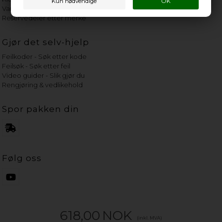
Vannets hardhetsgrad
Reservedeler etter merke
Gjør det selv-hjelp
Feilkoder - Søk etter kode
Feilsøk - Søk etter feil
Video guider - Slik gjør du
Rengjøring & vedlikehold
Spor pakken din
Følg oss
618,00
NOK
(inkl. MVA)