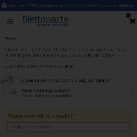
Bestill før kl. 17.00 så sender vi i dag*
>2.000 Trustpilot anmeldelser
0
Netsag
Startrele (TY-QZ-003), Grundig kjøl og frys
Vurdering for
Startrele (TY-QZ-003), Grundig kjøl og frys
Log ind for at bedømme produktet
Alternativt produkt
Passer til de nevnte modellene.
Passar varan till din modell?