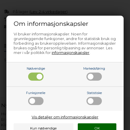
På lager (
Lev. 2-4 virkedager
).
30 dagers returrett
Om informasjonskapsler
Siden 2013
Vi bruker informasjonskapsler. Noen for
grunnleggende funksjoner, andre for statistisk bruk og
forbedring av brukeropplevelsen. Informasjonskapsler
Produktinfo
Spørsmål om varen?
brukes også for personlig tilpasning av annonser. Les
mer i vår politikk for
informasjonskapsler
.
S607 143-3TtYDHaW
Nødvendige
Markedsføring
Funksjonelle
Statistiske
Nyttige lenker
Hvor gammelt er apparatet mitt?
Vis detaljer om informasjonskapsler
Er det verdt å reparere?
Klage på bassengrobot