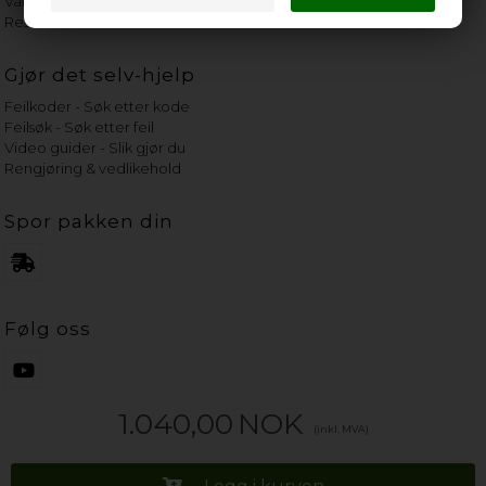
Vannets hardhetsgrad
Reservedeler etter merke
Gjør det selv-hjelp
Feilkoder - Søk etter kode
Feilsøk - Søk etter feil
Video guider - Slik gjør du
Rengjøring & vedlikehold
Spor pakken din
Følg oss
1.040,00
NOK
(inkl. MVA)