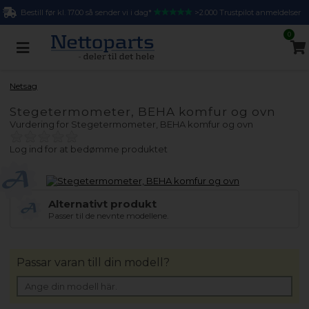
Bestill før kl. 17.00 så sender vi i dag*
>2.000 Trustpilot anmeldelser
0
Netsag
Stegetermometer, BEHA komfur og ovn
Vurdering for
Stegetermometer, BEHA komfur og ovn
Log ind for at bedømme produktet
Alternativt produkt
Passer til de nevnte modellene.
Passar varan till din modell?