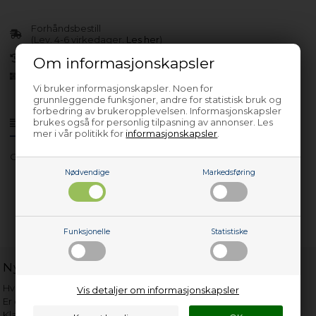
Forhåndsbestill
(Lev. 4-6 virkedager.
Les her
)
30 dagers returrett
Om informasjonskapsler
Siden 2013
Vi bruker informasjonskapsler. Noen for
grunnleggende funksjoner, andre for statistisk bruk og
forbedring av brukeropplevelsen. Informasjonskapsler
brukes også for personlig tilpasning av annonser. Les
Produktinfo
Spørsmål om varen?
mer i vår politikk for
informasjonskapsler
.
CS1692D3-S
Nødvendige
Markedsføring
Funksjonelle
Statistiske
Nyttige lenker
Hvor gammelt er apparatet mitt?
Vis detaljer om informasjonskapsler
Er det verdt å reparere?
Klage på bassengrobot