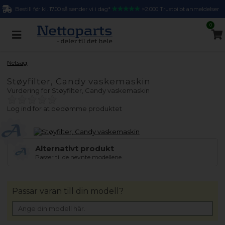
Bestill før kl. 17.00 så sender vi i dag*
>2.000 Trustpilot anmeldelser
0
Netsag
Støyfilter, Candy vaskemaskin
Vurdering for
Støyfilter, Candy vaskemaskin
Log ind for at bedømme produktet
Alternativt produkt
Passer til de nevnte modellene.
Passar varan till din modell?