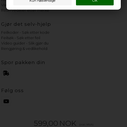
Vannets hardhetsgrad
Reservedeler etter merke
Gjør det selv-hjelp
Feilkoder - Søk etter kode
Feilsøk - Søk etter feil
Video guider - Slik gjør du
Rengjøring & vedlikehold
Spor pakken din
Følg oss
599,00
NOK
(inkl. MVA)