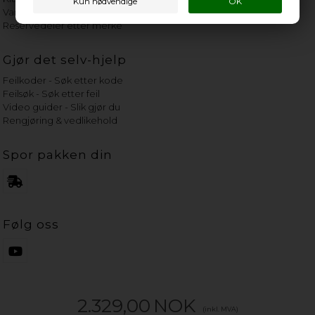
Vannets hardhetsgrad
Reservedeler etter merke
Gjør det selv-hjelp
Feilkoder - Søk etter kode
Feilsøk - Søk etter feil
Video guider - Slik gjør du
Rengjøring & vedlikehold
Spor pakken din
Følg oss
2.329,00
NOK
(inkl. MVA)