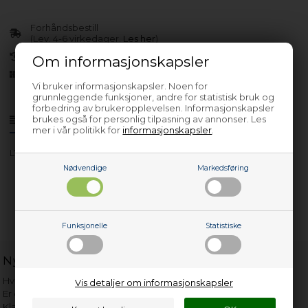
Forhåndsbestill
(Lev. 4-6 virkedager.
Les her
)
30 dagers returrett
Om informasjonskapsler
Siden 2013
Vi bruker informasjonskapsler. Noen for
grunnleggende funksjoner, andre for statistisk bruk og
forbedring av brukeropplevelsen. Informasjonskapsler
brukes også for personlig tilpasning av annonser. Les
Produktinfo
Spørsmål om varen?
mer i vår politikk for
informasjonskapsler
.
L74819 - 914525109
Nødvendige
Markedsføring
Funksjonelle
Statistiske
Nyttige lenker
Hvor gammelt er apparatet mitt?
Vis detaljer om informasjonskapsler
Er det verdt å reparere?
Klage på bassengrobot