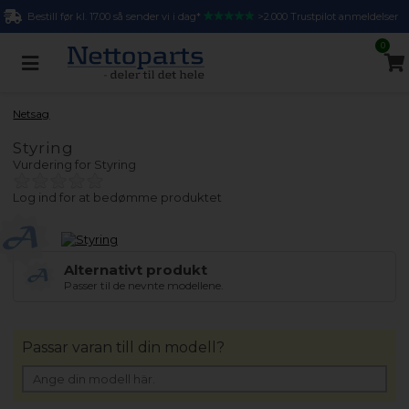
Bestill før kl. 17.00 så sender vi i dag*
>2.000 Trustpilot anmeldelser
0
Netsag
Styring
Vurdering for
Styring
Log ind for at bedømme produktet
Alternativt produkt
Passer til de nevnte modellene.
Passar varan till din modell?