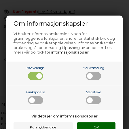
Kun 1 igjen!
(
Lev. 2-4 virkedager
).
30 dagers returrett
Om informasjonskapsler
Siden 2013
Vi bruker informasjonskapsler. Noen for
grunnleggende funksjoner, andre for statistisk bruk og
forbedring av brukeropplevelsen. Informasjonskapsler
Produktinfo
Spørsmål om varen?
brukes også for personlig tilpasning av annonser. Les
mer i vår politikk for
informasjonskapsler
.
GODC78G/1 - 31100345
Nødvendige
Markedsføring
Funksjonelle
Statistiske
Nyttige lenker
Hvor gammelt er apparatet mitt?
Vis detaljer om informasjonskapsler
Er det verdt å reparere?
Klage på bassengrobot