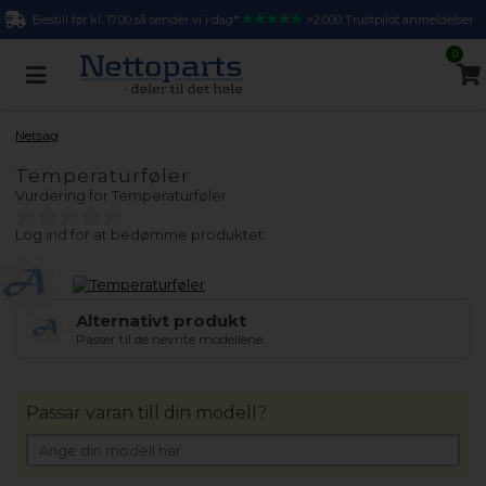
Bestill før kl. 17.00 så sender vi i dag*
>2.000 Trustpilot anmeldelser
0
Netsag
Temperaturføler
Vurdering for
Temperaturføler
Log ind for at bedømme produktet
Alternativt produkt
Passer til de nevnte modellene.
Passar varan till din modell?