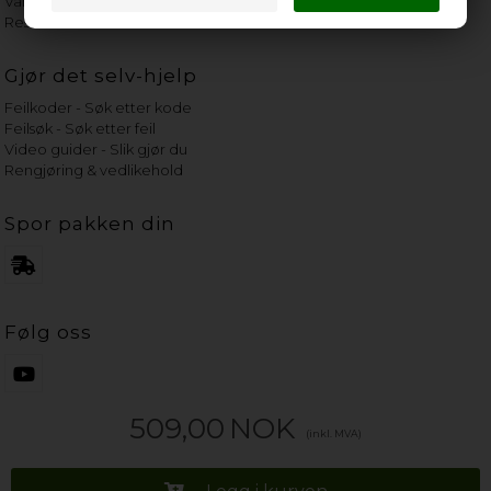
Vannets hardhetsgrad
Reservedeler etter merke
Gjør det selv-hjelp
Feilkoder - Søk etter kode
Feilsøk - Søk etter feil
Video guider - Slik gjør du
Rengjøring & vedlikehold
Spor pakken din
Følg oss
509,00
NOK
(inkl. MVA)