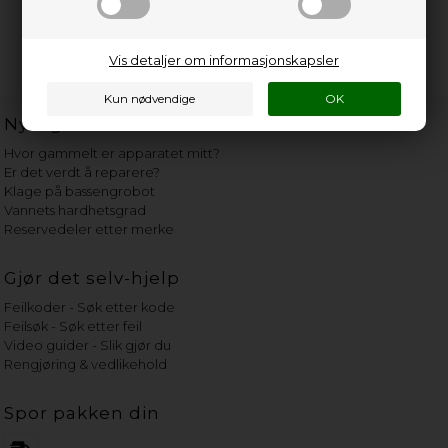
Vis detaljer om informasjonskapsler
Nyttige lenker
Hvor gammelt er apparatet mitt?
Er det verdt å reparere?
Klage på bassengrobot
Vannets hardhetsgrad
Reservedeler etter merke
Gjør det selv-hjelp
Feilkoder - Søk etter kode
Feilsøk - Søk etter feil
Video guider - Slik gjør du
Rengjøring & vedlikehold
Spor pakken din