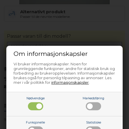
Alternativt produkt
Passer til de nevnte modellene.
Passar varan till din modell?
Om informasjonskapsler
Vi bruker informasjonskapsler. Noen for
Forhåndsbestill
grunnleggende funksjoner, andre for statistisk bruk og
(Lev. 4-6 virkedager.
Les her
)
forbedring av brukeropplevelsen. Informasjonskapsler
brukes også for personlig tilpasning av annonser. Les
30 dagers returrett
mer i vår politikk for
informasjonskapsler
.
Siden 2013
Nødvendige
Markedsføring
Produktinfo
Spørsmål om varen?
925693725/04
Funksjonelle
Statistiske