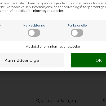
ormasjonskapsler. Noen for grunnleggende funksjoner, andre for statis
 brukeropplevelsen. Informasjonskapsler brukes også for personlig ti
 mer i vår politikk for
informasjonskapsler
.
e
Markedsføring
Funksjonelle
Vis detaljer om informasjonskapsler
Gjør det selv-hjelp
S