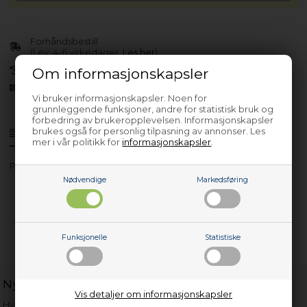
Forhåndsbestill
(Lev. 4-6 virkedager.
Les her
)
30 dagers returrett
Om informasjonskapsler
Siden 2013
Vi bruker informasjonskapsler. Noen for
grunnleggende funksjoner, andre for statistisk bruk og
forbedring av brukeropplevelsen. Informasjonskapsler
brukes også for personlig tilpasning av annonser. Les
Produktinfo
Spørsmål om varen?
mer i vår politikk for
informasjonskapsler
.
Prod./Art/Servicenr.: KFI3285-91N
Nødvendige
Markedsføring
Funksjonelle
Statistiske
Nyttige lenker
Vis detaljer om informasjonskapsler
Hvor gammelt er apparatet mitt?