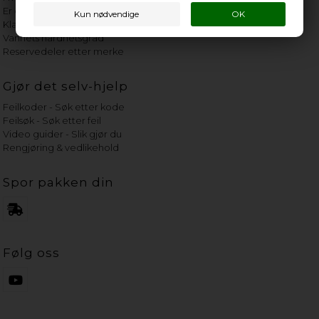
Er det verdt å reparere?
Klage på bassengrobot
Vannets hardhetsgrad
Reservedeler etter merke
Gjør det selv-hjelp
Feilkoder - Søk etter kode
Feilsøk - Søk etter feil
Video guider - Slik gjør du
Rengjøring & vedlikehold
Spor pakken din
Følg oss