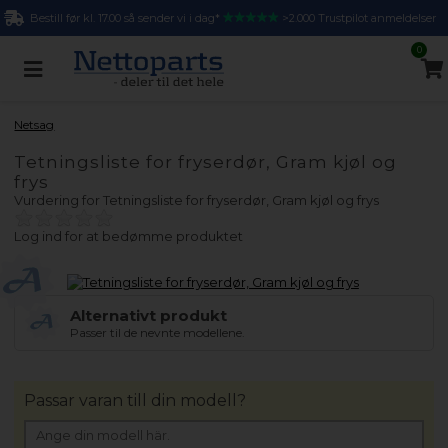
Bestill før kl. 17.00 så sender vi i dag*
>2.000 Trustpilot anmeldelser
0
Netsag
Tetningsliste for fryserdør, Gram kjøl og
frys
Vurdering for
Tetningsliste for fryserdør, Gram kjøl og frys
Log ind for at bedømme produktet
Alternativt produkt
Passer til de nevnte modellene.
Passar varan till din modell?