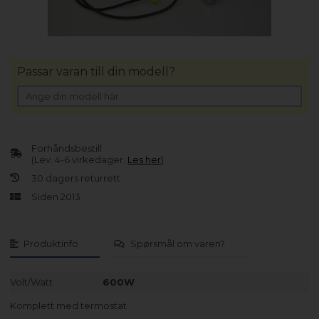
Passar varan till din modell?
Forhåndsbestill
(Lev. 4-6 virkedager.
Les her
)
30 dagers returrett
Siden 2013
Produktinfo
Spørsmål om varen?
Volt/Watt
600W
Komplett med termostat