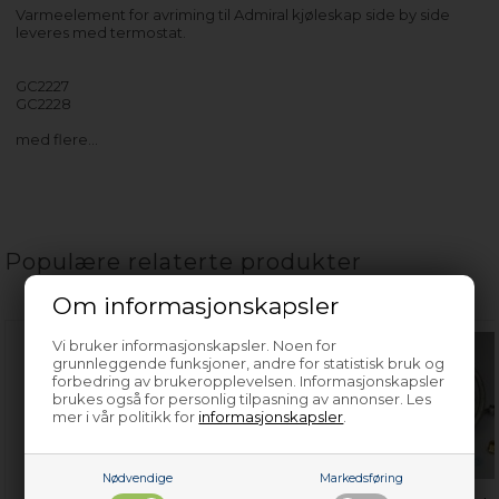
Varmeelement for avriming til Admiral kjøleskap side by side
leveres med termostat.
GC2227
GC2228
med flere…
Populære relaterte produkter
Om informasjonskapsler
Vi bruker informasjonskapsler. Noen for
grunnleggende funksjoner, andre for statistisk bruk og
forbedring av brukeropplevelsen. Informasjonskapsler
brukes også for personlig tilpasning av annonser. Les
mer i vår politikk for
informasjonskapsler
.
Nødvendige
Markedsføring