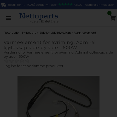
Bestill før kl. 17.00 så sender vi i dag*
>2.000 Trustpilot anmeldelser
0
»
»
Reservedel - hvitevare
Side by side kjøleskap
Varmeelement
Varmeelement for avriming, Admiral
kjøleskap side by side - 600W
Vurdering for
Varmeelement for avriming, Admiral kjøleskap side
by side - 600W
Log ind for at bedømme produktet