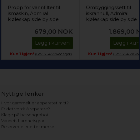
Propp for vannfilter til
Ombyggingssett til
ismaskin, Admiral
iskranhull, Admiral
kjøleskap side by side
kjøleskap side by side
(propp)
679,00
NOK
1.869,00
Legg i kurven
Legg i kur
Kun 1 igjen!
(
Lev. 2-4 virkedager
).
Kun 1 igjen!
(
Lev. 2-4 virke
Nyttige lenker
Hvor gammelt er apparatet mitt?
Er det verdt å reparere?
Klage på bassengrobot
Vannets hardhetsgrad
Reservedeler etter merke