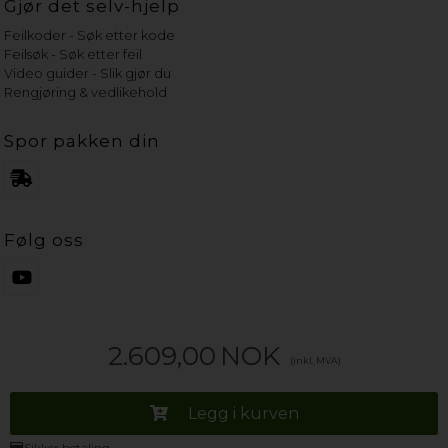
Gjør det selv-hjelp
Feilkoder - Søk etter kode
Feilsøk - Søk etter feil
Video guider - Slik gjør du
Rengjøring & vedlikehold
Spor pakken din
Følg oss
2.609,00
NOK
(inkl. MVA)
Legg i kurven
Sikker betaling