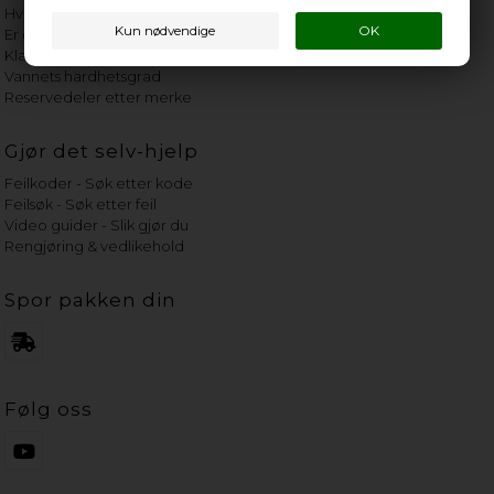
Hvor gammelt er apparatet mitt?
Er det verdt å reparere?
Klage på bassengrobot
Vannets hardhetsgrad
Reservedeler etter merke
Gjør det selv-hjelp
Feilkoder - Søk etter kode
Feilsøk - Søk etter feil
Video guider - Slik gjør du
Rengjøring & vedlikehold
Spor pakken din
Følg oss