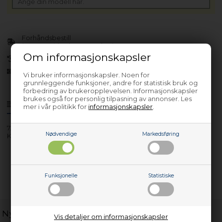
Forhåndsbestill
(Lev. 4-6 virkedager.
Les her
)
Om informasjonskapsler
30 dagers returrett
Siden 2013
Vi bruker informasjonskapsler. Noen for
grunnleggende funksjoner, andre for statistisk bruk og
forbedring av brukeropplevelsen. Informasjonskapsler
brukes også for personlig tilpasning av annonser. Les
Produktinfo
Spørsmål om varen?
mer i vår politikk for
informasjonskapsler
.
7278548813
Nødvendige
Markedsføring
K60400NE
Funksjonelle
Statistiske
Nyttige lenker
Vis detaljer om informasjonskapsler