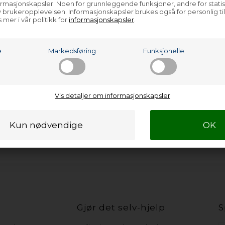
ormasjonskapsler. Noen for grunnleggende funksjoner, andre for statis
 brukeropplevelsen. Informasjonskapsler brukes også for personlig ti
 mer i vår politikk for
informasjonskapsler
.
e
Markedsføring
Funksjonelle
Vis detaljer om informasjonskapsler
Gjør det selv-hjelp
S