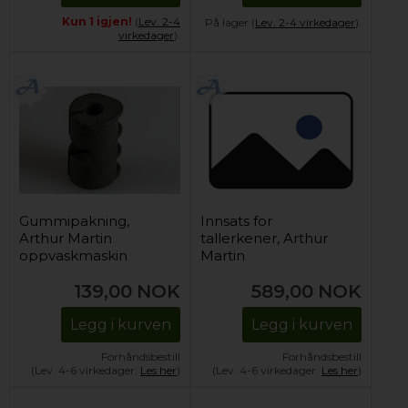
Kun 1 igjen!
(
Lev. 2-4
På lager (
Lev. 2-4 virkedager
).
virkedager
).
Gummipakning,
Innsats for
Arthur Martin
tallerkener, Arthur
oppvaskmaskin
Martin
oppvaskmaskin
139,00
NOK
589,00
NOK
(høyre)
Legg i kurven
Legg i kurven
Forhåndsbestill
Forhåndsbestill
(Lev. 4-6 virkedager.
Les her
)
(Lev. 4-6 virkedager.
Les her
)