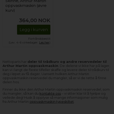
Skinne, Arthur Martin
oppvaskmaskin (øvre
kurv)
364,00
NOK
Legg i kurven
Forhåndsbestill
(Lev. 4-6 virkedager.
Les her
)
Nettoparts har
deler til trådkurv og andre reservedeler til
Arthur Martin oppvaskmaskin
. De delene vi ikke har på lager,
kan vi i langt de fleste tilfeller skaffe og levere deler til trådkurv til
deg i løpet av få dager. Uansett hvilken Arthur Martin
oppvaskmaskin reservedel du mangler, så er vi de rette å finne
delen hos.
Finner du ikke den Arthur Martin oppvaskmaskin reservedel, som
du mangler, så kan du
kontakte oss
– vi sitter klar til å hjelpe og
veilede deg! Husk å opplyse så mange informasjoner som mulig
fra Arthur Martin
oppvaskmaskin typeskiltet
.