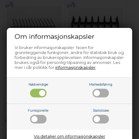
Om informasjonskapsler
Vi bruker informasjonskapsler. Noen for
Innsats for
Koppholder, Arthur
grunnleggende funksjoner, andre for statistisk bruk og
tallerkener, Arthur
Martin
forbedring av brukeropplevelsen. Informasjonskapsler
Martin
oppvaskmaskin (1 stk
brukes også for personlig tilpasning av annonser. Les
mer i vår politikk for
informasjonskapsler
.
oppvaskmaskin
øvre)
249,00
NOK
249,00
NOK
(nederste kurven)
Nødvendige
Markedsføring
Legg i kurven
Legg i kurven
Forhåndsbestill
Forhåndsbestill
(Lev. 4-6 virkedager.
Les her
)
(Lev. 4-6 virkedager.
Les her
)
Funksjonelle
Statistiske
Vis detaljer om informasjonskapsler