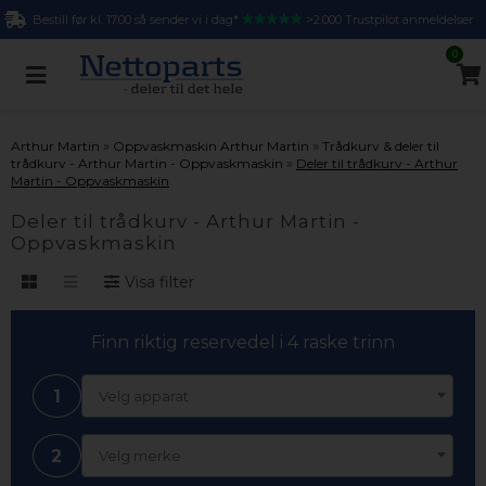
Bestill før kl. 17.00 så sender vi i dag*
>2.000 Trustpilot anmeldelser
0
»
»
Arthur Martin
Oppvaskmaskin Arthur Martin
Trådkurv & deler til
»
trådkurv - Arthur Martin - Oppvaskmaskin
Deler til trådkurv - Arthur
Martin - Oppvaskmaskin
Deler til trådkurv - Arthur Martin -
Oppvaskmaskin
Visa filter
Finn riktig reservedel i 4 raske trinn
1
Velg apparat
2
Velg merke