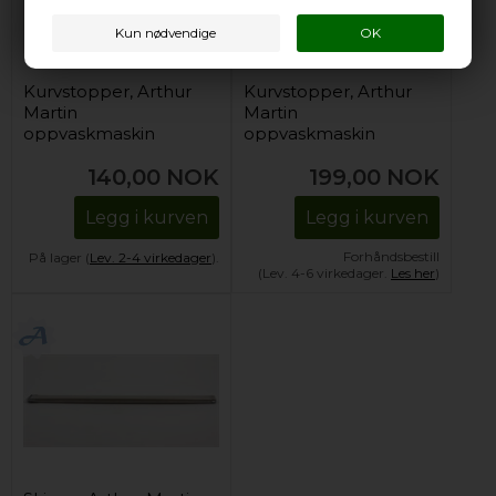
Kurvstopper, Arthur
Kurvstopper, Arthur
Martin
Martin
oppvaskmaskin
oppvaskmaskin
(bakerst - øvre)
140,00
NOK
199,00
NOK
Legg i kurven
Legg i kurven
Forhåndsbestill
På lager (
Lev. 2-4 virkedager
).
(Lev. 4-6 virkedager.
Les her
)