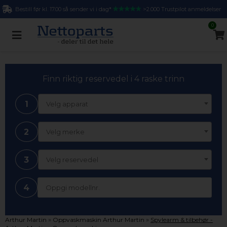
Bestill før kl. 17.00 så sender vi i dag*
>2.000 Trustpilot anmeldelser
0
Finn riktig reservedel i 4 raske trinn
1
Velg apparat
2
Velg merke
3
Velg reservedel
4
»
»
Arthur Martin
Oppvaskmaskin Arthur Martin
Spylearm & tilbehør -