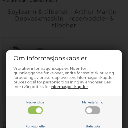
Arthur Martin - Oppvaskmaskin
Spylearm & tilbehør - Arthur Martin -
Oppvaskmaskin - reservedeler &
tilbehør
Om informasjonskapsler
Vi bruker informasjonskapsler. Noen for
grunnleggende funksjoner, andre for statistisk bruk og
forbedring av brukeropplevelsen. Informasjonskapsler
brukes også for personlig tilpasning av annonser. Les
Vaskearm - Arthur
mer i vår politikk for
informasjonskapsler
.
Martin -
Oppvaskmaskin
Nødvendige
Markedsføring
Nettoparts har
spylearm & tilbehør og andre reservedeler
Funksjonelle
Statistiske
til Arthur Martin oppvaskmaskin
. De delene vi ikke har på