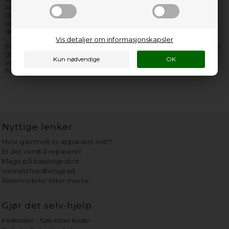
lager, kan vi i langt de fleste tilfeller skaffe og levere spylearm &
tilbehør til deg i løpet av få dager. Uansett hvilken Arthur Martin
oppvaskmaskin reservedel du mangler, så er vi de rette å finne
delen hos.
Vis detaljer om informasjonskapsler
Finner du ikke den Arthur Martin oppvaskmaskin reservedel, som
du mangler, så kan du
kontakte oss
– vi sitter klar til å hjelpe og
veilede deg! Husk å opplyse så mange informasjoner som mulig
fra Arthur Martin
oppvaskmaskin typeskiltet
.
Nyttige lenker
Hvor gammelt er apparatet mitt?
Er det verdt å reparere?
Klage på bassengrobot
Vannets hardhetsgrad
Reservedeler etter merke
Gjør det selv-hjelp
Feilkoder - Søk etter kode