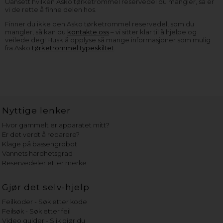
Uansett hvilken Asko tørketrommel reservedel du mangler, så er
vi de rette å finne delen hos.
Finner du ikke den Asko tørketrommel reservedel, som du
mangler, så kan du
kontakte oss
– vi sitter klar til å hjelpe og
veilede deg! Husk å opplyse så mange informasjoner som mulig
fra Asko
tørketrommel typeskiltet
.
Nyttige lenker
Hvor gammelt er apparatet mitt?
Er det verdt å reparere?
Klage på bassengrobot
Vannets hardhetsgrad
Reservedeler etter merke
Gjør det selv-hjelp
Feilkoder - Søk etter kode
Feilsøk - Søk etter feil
Video guider - Slik gjør du