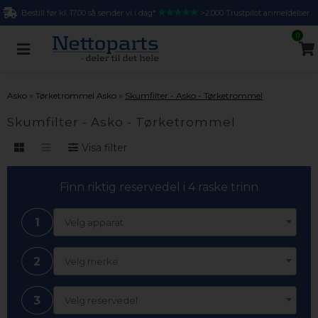
Bestill før kl. 17.00 så sender vi i dag*
>2.000 Trustpilot anmeldelser
0
»
»
Asko
Tørketrommel Asko
Skumfilter - Asko - Tørketrommel
Skumfilter - Asko - Tørketrommel
Visa filter
Finn riktig reservedel i 4 raske trinn
1
Velg apparat
2
Velg merke
3
Velg reservedel