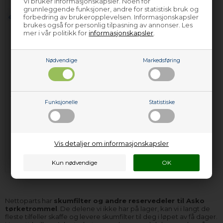
Vi bruker informasjonskapsler. Noen for
grunnleggende funksjoner, andre for statistisk bruk og
forbedring av brukeropplevelsen. Informasjonskapsler
brukes også for personlig tilpasning av annonser. Les
mer i vår politikk for
informasjonskapsler
.
Nødvendige
Markedsføring
Filter, Asko
Filter, Asko
tørketrommel (for
tørketrommel (for
Funksjonelle
Statistiske
kondensator)
kondensator)
149,00
NOK
249,00
NOK
Vis detaljer om informasjonskapsler
Legg i kurven
Legg i kurven
På lager (
Lev. 2-4 virkedager
).
På lager (
Lev. 2-4 virkedager
).
Nettoparts har
skumfilter og andre reservedeler til Asko
tørketrommel
. De delene vi ikke har på lager, kan vi i langt de
fleste tilfeller skaffe og levere skumfilter til deg i løpet av få dager.