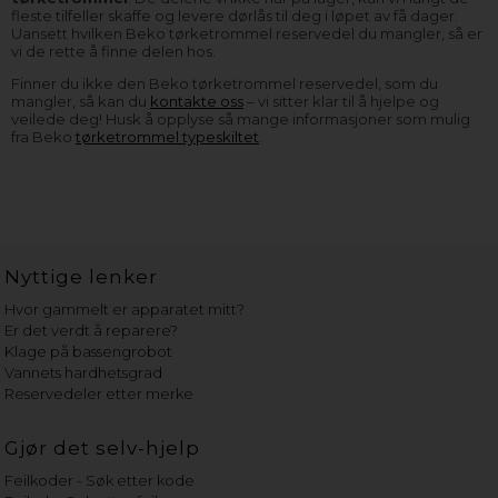
fleste tilfeller skaffe og levere dørlås til deg i løpet av få dager.
Uansett hvilken Beko tørketrommel reservedel du mangler, så er
vi de rette å finne delen hos.
Finner du ikke den Beko tørketrommel reservedel, som du
mangler, så kan du
kontakte oss
– vi sitter klar til å hjelpe og
veilede deg! Husk å opplyse så mange informasjoner som mulig
fra Beko
tørketrommel typeskiltet
.
Nyttige lenker
Hvor gammelt er apparatet mitt?
Er det verdt å reparere?
Klage på bassengrobot
Vannets hardhetsgrad
Reservedeler etter merke
Gjør det selv-hjelp
Feilkoder - Søk etter kode