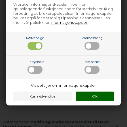
Vi bruker informasjonskapsler. Noen for
grunnleggende funksjoner, andre for statistisk bruk og
forbedring av brukeropplevelsen. Informasjonskapsler
brukes også for personlig tilpasning av annonser. Les
mer i vår politikk for
informasjonskapsler
.
Nødvendige
Markedsføring
Dørlås, Beko
tørketrommel (sitter
Funksjonelle
Statistiske
på kabinettet)
299,00
NOK
Vis detaljer om informasjonskapsler
Legg i kurven
Forhåndsbestill
(Lev. 4-6 virkedager.
Les her
)
Nettoparts har
dørlås og andre reservedeler til Beko
tørketrommel
. De delene vi ikke har på lager, kan vi i langt de