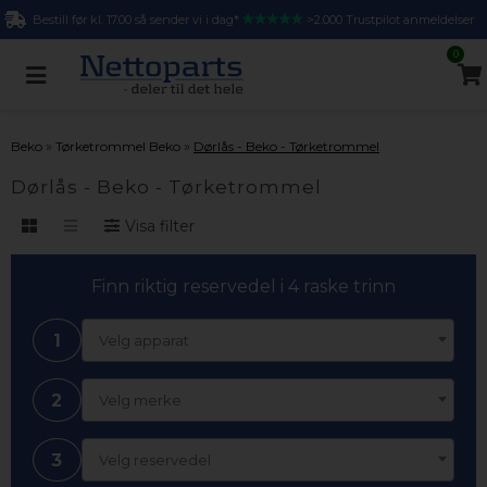
Bestill før kl. 17.00 så sender vi i dag*
>2.000 Trustpilot anmeldelser
0
»
»
Beko
Tørketrommel Beko
Dørlås - Beko - Tørketrommel
Dørlås - Beko - Tørketrommel
Visa filter
Finn riktig reservedel i 4 raske trinn
1
Velg apparat
2
Velg merke
3
Velg reservedel