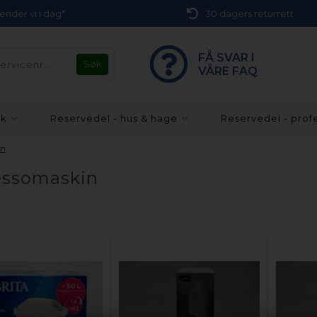
 sender vi i dag*
30 dagers returrett
FÅ SVAR I
VÅRE FAQ
kk
Reservedel - hus & hage
Reservedel - prof
in
pressomaskin