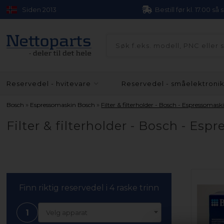
Siden 2013
Bestill før kl. 17.00 så
Reservedel - hvitevare
Reservedel - småelektroni
»
»
Bosch
Espressomaskin Bosch
Filter & filterholder - Bosch - Espressomask
Filter & filterholder - Bosch - Es
Finn riktig reservedel i 4 raske trinn
1
Velg apparat