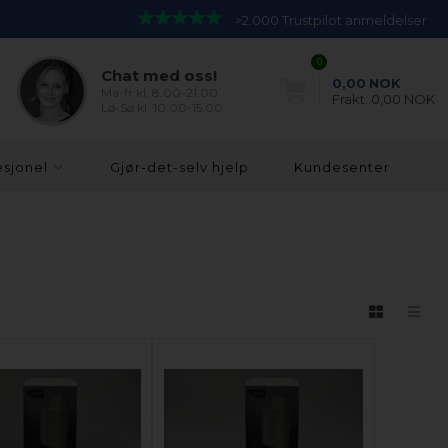
>2.000 Trustpilot anmeldelser
0
Chat med oss!
0,00
NOK
Ma-fr kl. 8.00-21.00
Frakt:
0,00 NOK
Lø-Sø kl. 10.00-15.00
esjonel
Gjør-det-selv hjelp
Kundesenter