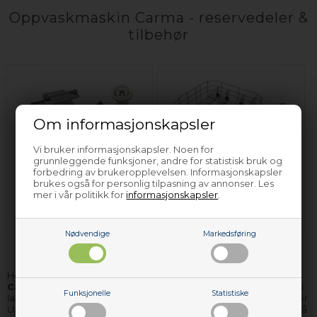
Oppvaskmaskin Carma - reservedeler &
tilbehør
Om informasjonskapsler
Vi bruker informasjonskapsler. Noen for
grunnleggende funksjoner, andre for statistisk bruk og
forbedring av brukeropplevelsen. Informasjonskapsler
Trådkurv & deler til
brukes også for personlig tilpasning av annonser. Les
Kurvhjul - Carma -
trådkurv - Carma -
mer i vår politikk for
informasjonskapsler
.
Oppvaskmaskin
Oppvaskmaskin
Nødvendige
Markedsføring
Her finner du et av Nordens største utvalg av
reservedeler til
Carma oppvaskmaskin
. De delene vi ikke har på lager, kan vi i
Funksjonelle
Statistiske
langt de fleste tilfellene skaffe og levere til deg i løpet av få dager.
Uansett hvilken Carma oppvaskmaskin reservedel du mangler, så