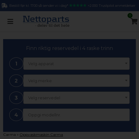
Bestill før kl. 17.00 så sender vi i dag*
>2.000 Trustpilot anmeldelser
0
Finn riktig reservedel i 4 raske trinn
1
Velg apparat
2
Velg merke
3
Velg reservedel
4
»
Carma
Oppvaskmaskin Carma