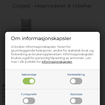
Colged - reservedeler & tilbehør
Om informasjonskapsler
Vi bruker informasjonskapsler. Noen for
grunnleggende funksjoner, andre for statistisk bruk og
Industri
forbedring av brukeropplevelsen. Informasjonskapsler
oppvaskmaskin
brukes også for personlig tilpasning av annonser. Les
mer i vår politikk for
informasjonskapsler
.
Colged
Nødvendige
Markedsføring
Reservedeler og tilbehør til Colged
hvitevarer finner du hos
Nettoparts. Vi har et stort lager av reservedeler til stort sett alle
Colged apparater, og de delene vi ikke har på lager, kan vi i de
Funksjonelle
Statistiske
fleste tilfellene skaffe hjem, så raskt, at du ikke behøver vente
mere enn få dager på levering.