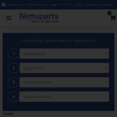
Bestill før kl. 17.00 så sender vi i dag*
>2.000 Trustpilot anmeldelser
0
Finn riktig reservedel i 4 raske trinn
1
Velg apparat
2
Velg merke
3
Velg reservedel
4
Colged