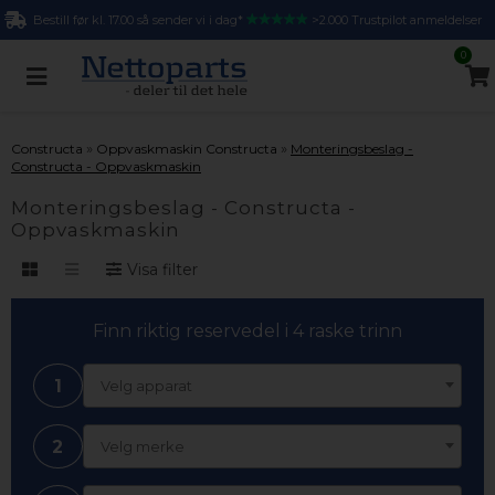
Bestill før kl. 17.00 så sender vi i dag*
>2.000 Trustpilot anmeldelser
0
»
»
Constructa
Oppvaskmaskin Constructa
Monteringsbeslag -
Constructa - Oppvaskmaskin
Monteringsbeslag - Constructa -
Oppvaskmaskin
Visa filter
Finn riktig reservedel i 4 raske trinn
1
Velg apparat
2
Velg merke