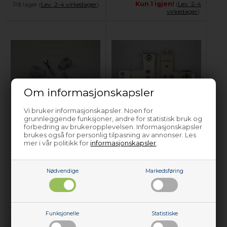
Kun 1 igjen!
(
Lev. 2-4
På lager (
Lev. 2-4 virkedager
).
virkedager
).
Om informasjonskapsler
Vi bruker informasjonskapsler. Noen for
Monteringsbeslag,
Monteringsbeslag,
grunnleggende funksjoner, andre for statistisk bruk og
Constructa
Constructa
forbedring av brukeropplevelsen. Informasjonskapsler
oppvaskmaskin
oppvaskmaskin (2
brukes også for personlig tilpasning av annonser. Les
mer i vår politikk for
informasjonskapsler
stk)
.
179,00
NOK
119,00
NOK
Legg i kurven
Nødvendige
Legg i kurven
Markedsføring
Kun 1 igjen!
(
Lev. 2-4
På lager (
Lev. 2-4 virkedager
).
virkedager
).
Funksjonelle
Statistiske