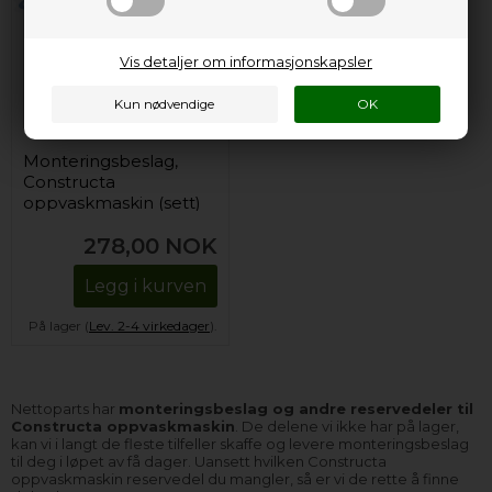
Vis detaljer om informasjonskapsler
Monteringsbeslag,
Constructa
oppvaskmaskin (sett)
278,00
NOK
Legg i kurven
På lager (
Lev. 2-4 virkedager
).
Nettoparts har
monteringsbeslag og andre reservedeler til
Constructa oppvaskmaskin
. De delene vi ikke har på lager,
kan vi i langt de fleste tilfeller skaffe og levere monteringsbeslag
til deg i løpet av få dager. Uansett hvilken Constructa
oppvaskmaskin reservedel du mangler, så er vi de rette å finne