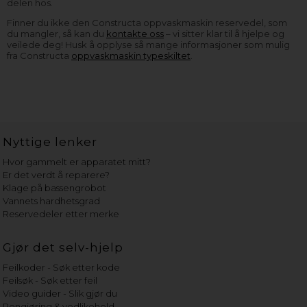
delen hos.
Finner du ikke den Constructa oppvaskmaskin reservedel, som
du mangler, så kan du
kontakte oss
– vi sitter klar til å hjelpe og
veilede deg! Husk å opplyse så mange informasjoner som mulig
fra Constructa
oppvaskmaskin typeskiltet
.
Nyttige lenker
Hvor gammelt er apparatet mitt?
Er det verdt å reparere?
Klage på bassengrobot
Vannets hardhetsgrad
Reservedeler etter merke
Gjør det selv-hjelp
Feilkoder - Søk etter kode
Feilsøk - Søk etter feil
Video guider - Slik gjør du
Rengjøring & vedlikehold