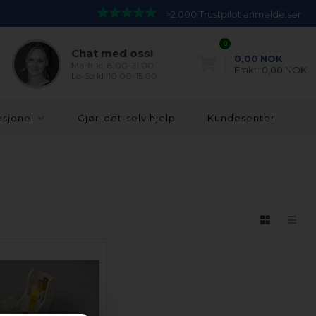
>2.000 Trustpilot anmeldelser
0
Chat med oss!
0,00
NOK
Ma-fr kl. 8.00-21.00
Frakt:
0,00 NOK
Lø-Sø kl. 10.00-15.00
esjonel
Gjør-det-selv hjelp
Kundesenter