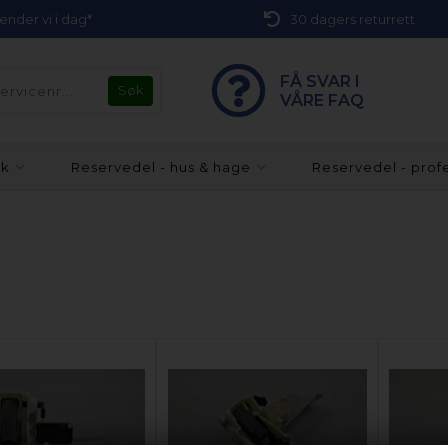
 sender vi i dag*
30 dagers returrett
FÅ SVAR I
VÅRE FAQ
kk
Reservedel - hus & hage
Reservedel - prof