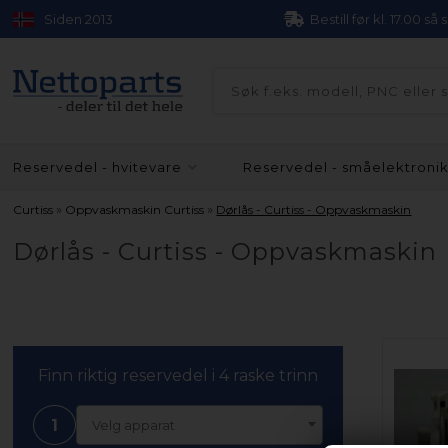
Siden 2013
Bestill før kl. 17.00 så
Reservedel - hvitevare
Reservedel - småelektroni
»
»
Curtiss
Oppvaskmaskin Curtiss
Dørlås - Curtiss - Oppvaskmaskin
Dørlås - Curtiss - Oppvaskmaskin
Finn riktig reservedel i 4 raske trinn
1
Velg apparat