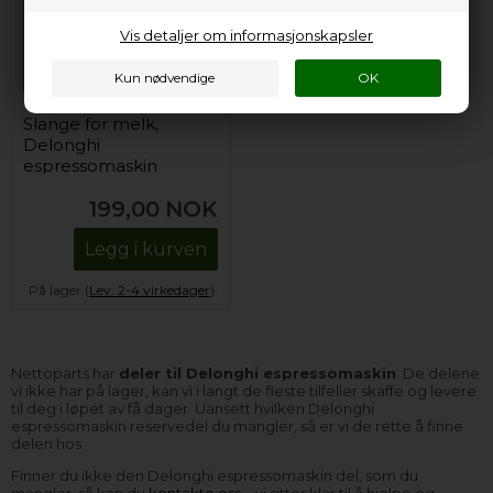
Vis detaljer om informasjonskapsler
Slange for melk,
Delonghi
espressomaskin
199,00
NOK
Legg i kurven
På lager (
Lev. 2-4 virkedager
).
Nettoparts har
deler til Delonghi espressomaskin
. De delene
vi ikke har på lager, kan vi i langt de fleste tilfeller skaffe og levere
til deg i løpet av få dager. Uansett hvilken Delonghi
espressomaskin reservedel du mangler, så er vi de rette å finne
delen hos.
Finner du ikke den Delonghi espressomaskin del, som du
mangler, så kan du
kontakte oss
– vi sitter klar til å hjelpe og