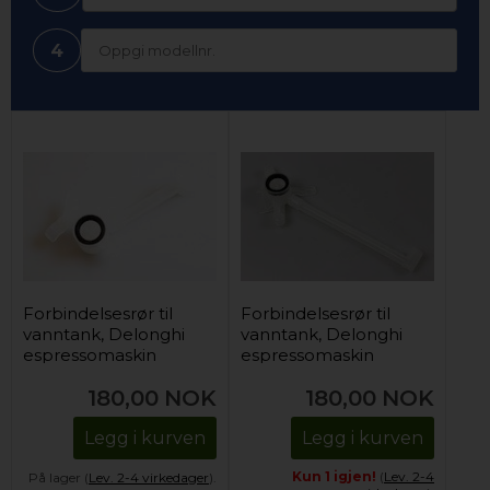
4
Forbindelsesrør til
Forbindelsesrør til
vanntank, Delonghi
vanntank, Delonghi
espressomaskin
espressomaskin
180,00
NOK
180,00
NOK
Legg i kurven
Legg i kurven
Kun 1 igjen!
(
Lev. 2-4
På lager (
Lev. 2-4 virkedager
).