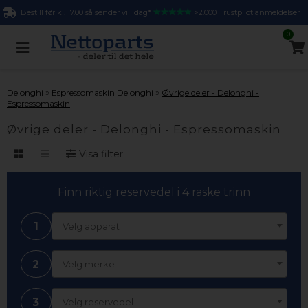
Bestill før kl. 17.00 så sender vi i dag*
>2.000 Trustpilot anmeldelser
0
»
»
Delonghi
Espressomaskin Delonghi
Øvrige deler - Delonghi -
Espressomaskin
Øvrige deler - Delonghi - Espressomaskin
Visa filter
Finn riktig reservedel i 4 raske trinn
1
Velg apparat
2
Velg merke
3
Velg reservedel