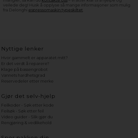
veilede deg! Husk å opplyse så mange informasjoner som mulig
fra Delonghi
espressomaskin typeskiltet
.
Nyttige lenker
Hvor gammelt er apparatet mitt?
Er det verdt å reparere?
Klage på bassengrobot
Vannets hardhetsgrad
Reservedeler etter merke
Gjør det selv-hjelp
Feilkoder - Søk etter kode
Feilsøk - Søk etter feil
Video guider - Slik gjør du
Rengjøring & vedlikehold
Spor pakken din