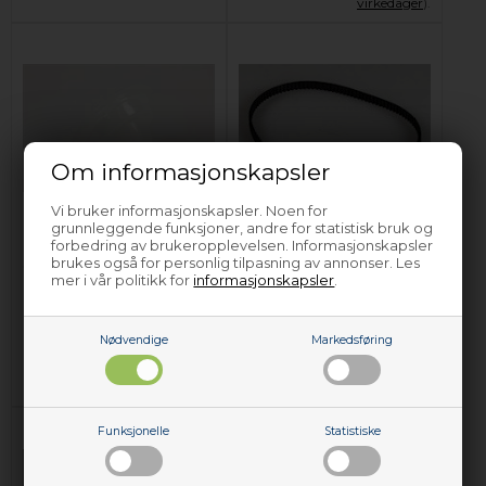
virkedager
).
Om informasjonskapsler
Vi bruker informasjonskapsler. Noen for
Innsats for avkalking,
Reim, Delonghi
grunnleggende funksjoner, andre for statistisk bruk og
Delonghi
espressomaskin
forbedring av brukeropplevelsen. Informasjonskapsler
brukes også for personlig tilpasning av annonser. Les
espressomaskin
mer i vår politikk for
informasjonskapsler
.
165,00
NOK
159,00
NOK
Nødvendige
Markedsføring
Legg i kurven
Legg i kurven
På lager (
Lev. 2-4 virkedager
).
På lager (
Lev. 2-4 virkedager
).
Funksjonelle
Statistiske