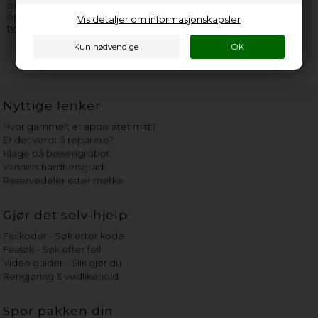
eeese apparat, er du velkommen til å
kontakte oss
. Husk å
opplyse så mange informasjoner som overhodet mulig fra
Vis detaljer om informasjonskapsler
typeskiltet
.
Nyttige lenker
Hvor gammelt er apparatet mitt?
Er det verdt å reparere?
Klage på bassengrobot
Vannets hardhetsgrad
Reservedeler etter merke
Gjør det selv-hjelp
Feilkoder - Søk etter kode
Feilsøk - Søk etter feil
Video guider - Slik gjør du
Rengjøring & vedlikehold
Spor pakken din