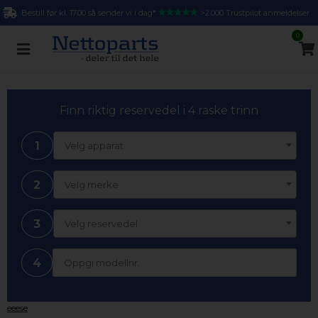
Bestill før kl. 17.00 så sender vi i dag*
>2.000 Trustpilot anmeldelser
0
Finn riktig reservedel i 4 raske trinn
1
Velg apparat
2
Velg merke
3
Velg reservedel
4
eeese