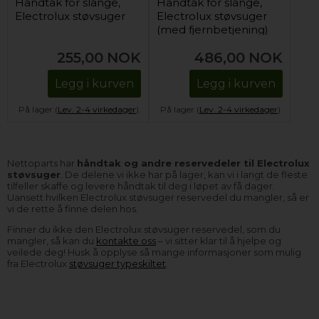
Håndtak for slange,
Håndtak for slange,
Electrolux støvsuger
Electrolux støvsuger
(med fjernbetjening)
255,00
NOK
486,00
NOK
Legg i kurven
Legg i kurven
På lager (
Lev. 2-4 virkedager
).
På lager (
Lev. 2-4 virkedager
).
Nettoparts har
håndtak og andre reservedeler til Electrolux
støvsuger
. De delene vi ikke har på lager, kan vi i langt de fleste
tilfeller skaffe og levere håndtak til deg i løpet av få dager.
Uansett hvilken Electrolux støvsuger reservedel du mangler, så er
vi de rette å finne delen hos.
Finner du ikke den Electrolux støvsuger reservedel, som du
mangler, så kan du
kontakte oss
– vi sitter klar til å hjelpe og
veilede deg! Husk å opplyse så mange informasjoner som mulig
fra Electrolux
støvsuger typeskiltet
.