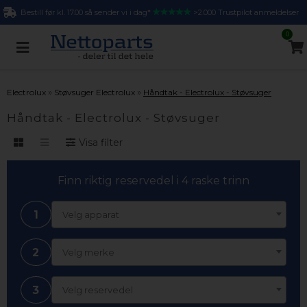
Bestill før kl. 17.00 så sender vi i dag*
>2.000 Trustpilot anmeldelser
0
»
»
Electrolux
Støvsuger Electrolux
Håndtak - Electrolux - Støvsuger
Håndtak - Electrolux - Støvsuger
Visa filter
Finn riktig reservedel i 4 raske trinn
1
Velg apparat
2
Velg merke
3
Velg reservedel