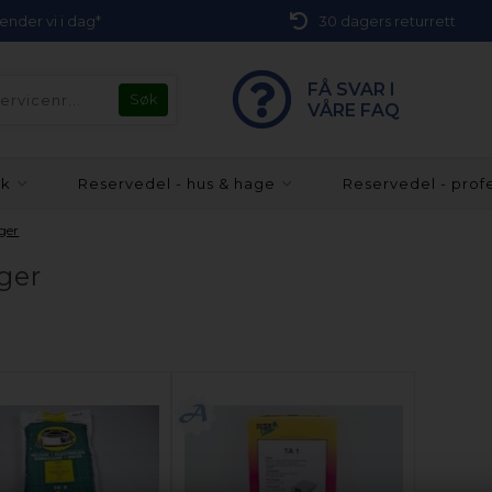
 sender vi i dag*
30 dagers returrett
FÅ SVAR I
VÅRE FAQ
kk
Reservedel - hus & hage
Reservedel - prof
uger
uger