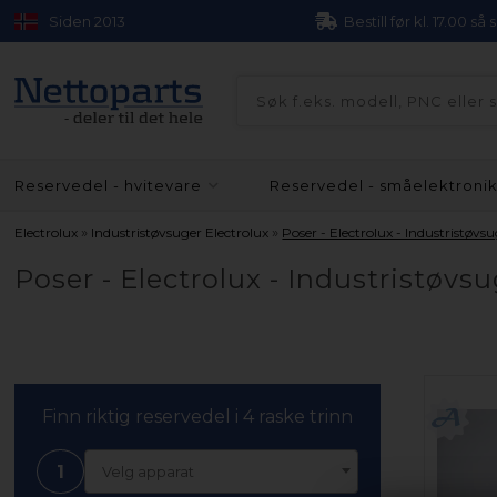
Siden 2013
Bestill før kl. 17.00 så
Reservedel - hvitevare
Reservedel - småelektroni
»
»
Electrolux
Industristøvsuger Electrolux
Poser - Electrolux - Industristøvs
Poser - Electrolux - Industristøvs
Finn riktig reservedel i 4 raske trinn
1
Velg apparat