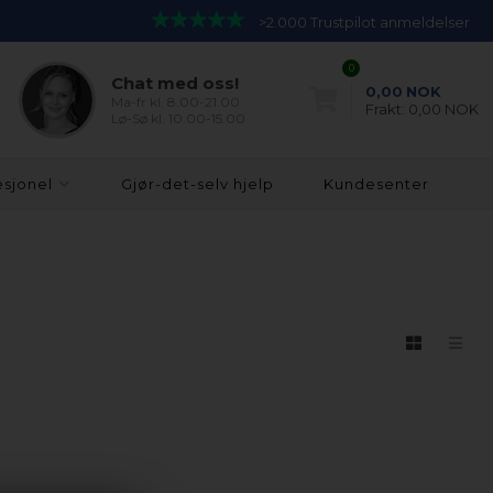
>2.000 Trustpilot anmeldelser
0
Chat med oss!
0,00
NOK
Ma-fr kl. 8.00-21.00
Frakt:
0,00 NOK
Lø-Sø kl. 10.00-15.00
esjonel
Gjør-det-selv hjelp
Kundesenter