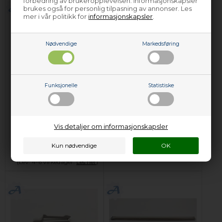
forbedring av brukeropplevelsen. Informasjonskapsler
brukes også for personlig tilpasning av annonser. Les
mer i vår politikk for
informasjonskapsler
.
Nødvendige
Markedsføring
Koppholder, Elektro
Kurvstopper, Elektro
Funksjonelle
Statistiske
Helios
Helios
oppvaskmaskin (1 stk
oppvaskmaskin
øvre)
249,00
NOK
140,00
NOK
Vis detaljer om informasjonskapsler
Legg i kurven
Legg i kurven
Forhåndsbestill
På lager (
Lev. 2-4 virkedager
).
(Lev. 4-6 virkedager.
Les her
)