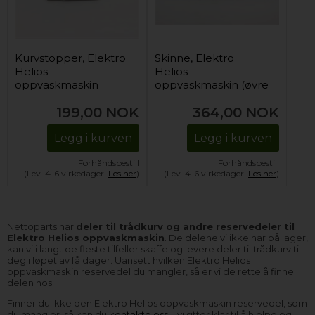
Kurvstopper, Elektro
Skinne, Elektro
Helios
Helios
oppvaskmaskin
oppvaskmaskin (øvre
(bakerst - øvre)
kurv)
199,00
NOK
364,00
NOK
Legg i kurven
Legg i kurven
Forhåndsbestill
Forhåndsbestill
(Lev. 4-6 virkedager.
Les her
)
(Lev. 4-6 virkedager.
Les her
)
Nettoparts har
deler til trådkurv og andre reservedeler til
Elektro Helios oppvaskmaskin
. De delene vi ikke har på lager,
kan vi i langt de fleste tilfeller skaffe og levere deler til trådkurv til
deg i løpet av få dager. Uansett hvilken Elektro Helios
oppvaskmaskin reservedel du mangler, så er vi de rette å finne
delen hos.
Finner du ikke den Elektro Helios oppvaskmaskin reservedel, som
du mangler, så kan du
kontakte oss
– vi sitter klar til å hjelpe og