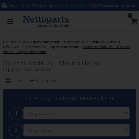
Bestill før kl. 17.00 så sender vi i dag*
>2.000 Trustpilot anmeldelser
0
»
»
Elektro Helios
Oppvaskmaskin Elektro Helios
Trådkurv & deler til
»
trådkurv - Elektro Helios - Oppvaskmaskin
Deler til trådkurv - Elektro
Helios - Oppvaskmaskin
Deler til trådkurv - Elektro Helios -
Oppvaskmaskin
Visa filter
Finn riktig reservedel i 4 raske trinn
1
Velg apparat
2
Velg merke