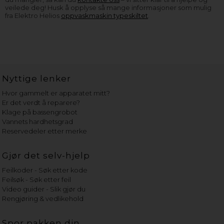
veilede deg! Husk å opplyse så mange informasjoner som mulig
fra Elektro Helios
oppvaskmaskin typeskiltet
.
Nyttige lenker
Hvor gammelt er apparatet mitt?
Er det verdt å reparere?
Klage på bassengrobot
Vannets hardhetsgrad
Reservedeler etter merke
Gjør det selv-hjelp
Feilkoder - Søk etter kode
Feilsøk - Søk etter feil
Video guider - Slik gjør du
Rengjøring & vedlikehold
Spor pakken din