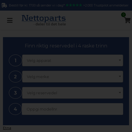
Bestill før kl. 17.00 så sender vi i dag*
>2.000 Trustpilot anmeldelser
0
Finn riktig reservedel i 4 raske trinn
1
Velg apparat
2
Velg merke
3
Velg reservedel
4
Etna