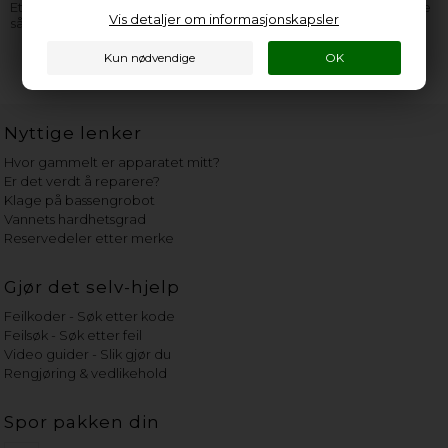
Etna apparat, er du velkommen til å
kontakte oss
. Husk å opplyse
Vis detaljer om informasjonskapsler
så mange informasjoner som overhodet mulig fra
typeskiltet
.
Nyttige lenker
Hvor gammelt er apparatet mitt?
Er det verdt å reparere?
Klage på bassengrobot
Vannets hardhetsgrad
Reservedeler etter merke
Gjør det selv-hjelp
Feilkoder - Søk etter kode
Feilsøk - Søk etter feil
Video guider - Slik gjør du
Rengjøring & vedlikehold
Spor pakken din