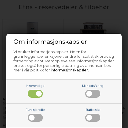
Etna - reservedeler & tilbehør
Om informasjonskapsler
Vi bruker informasjonskapsler. Noen for
grunnleggende funksjoner, andre for statistisk bruk og
forbedring av brukeropplevelsen. Informasjonskapsler
Kjøleskap & fryser
Oppvaskmaskin
brukes også for personlig tilpasning av annonser. Les
Etna
Etna
mer i vår politikk for
informasjonskapsler
.
Nødvendige
Markedsføring
Reservedeler og tilbehør til Etna
hvitevarer finner du hos
Nettoparts. Vi har et stort lager av reservedeler til stort sett alle
Etna apparater, og de delene vi ikke har på lager, kan vi i de fleste
Funksjonelle
Statistiske
tilfellene skaffe hjem, så raskt, at du ikke behøver vente mere enn
få dager på levering.
Hvis du har bruk for hjelp til å finne korrekte reservedeler til ditt