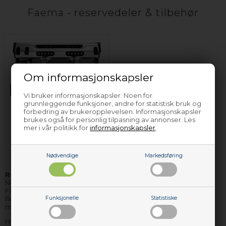
Faema - reservedeler & tilbehør
Om informasjonskapsler
Vi bruker informasjonskapsler. Noen for
grunnleggende funksjoner, andre for statistisk bruk og
forbedring av brukeropplevelsen. Informasjonskapsler
Espressomaskin
brukes også for personlig tilpasning av annonser. Les
Faema
mer i vår politikk for
informasjonskapsler
.
Nødvendige
Markedsføring
Reservedeler og tilbehør til Faema
hvitevarer finner du hos
Nettoparts. Vi har et stort lager av reservedeler til stort sett alle
Faema apparater, og de delene vi ikke har på lager, kan vi i de
fleste tilfellene skaffe hjem, så raskt, at du ikke behøver vente
Funksjonelle
Statistiske
mere enn få dager på levering.
Hvis du har bruk for hjelp til å finne korrekte reservedeler til ditt