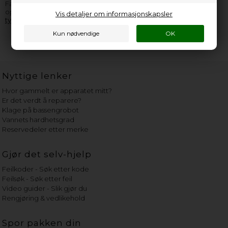
Faema apparat, er du velkommen til å
kontakte oss
. Husk å
opplyse så mange informasjoner som overhodet mulig fra
Vis detaljer om informasjonskapsler
typeskiltet
.
Nyttige lenker
Hvor gammelt er apparatet mitt?
Er det verdt å reparere?
Klage på bassengrobot
Vannets hardhetsgrad
Reservedeler etter merke
Gjør det selv-hjelp
Feilkoder - Søk etter kode
Feilsøk - Søk etter feil
Video guider - Slik gjør du
Rengjøring & vedlikehold
Spor pakken din