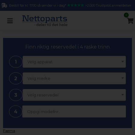
Bestill før kl. 17.00 så sender vi i dag*
>2.000 Trustpilot anmeldelser
0
Finn riktig reservedel i 4 raske trinn
1
Velg apparat
2
Velg merke
3
Velg reservedel
4
Faema