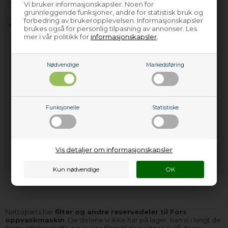
Vi bruker informasjonskapsler. Noen for
grunnleggende funksjoner, andre for statistisk bruk og
forbedring av brukeropplevelsen. Informasjonskapsler
brukes også for personlig tilpasning av annonser. Les
mer i vår politikk for
informasjonskapsler
.
Nødvendige
Markedsføring
Filter, Fors
oppvaskmaskin
Funksjonelle
Statistiske
334,00
NOK
Vis detaljer om informasjonskapsler
Legg i kurven
På lager (
Lev. 2-4 virkedager
).
Nettoparts har
filter og andre reservedeler til Fors
oppvaskmaskin
. De delene vi ikke har på lager, kan vi i langt de