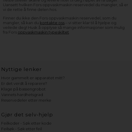
fleste tilfeller skaffe og levere filter til deg i løpet av få dager.
Uansett hvilken Fors oppvaskmaskin reservedel du mangler, så er
vi de rette å finne delen hos.
Finner du ikke den Fors oppvaskmaskin reservedel, som du
mangler, så kan du
kontakte oss
– vi sitter klar til å hjelpe og
veilede deg! Husk å opplyse så mange informasjoner som mulig
fra Fors
oppvaskmaskin typeskiltet
.
Nyttige lenker
Hvor gammelt er apparatet mitt?
Er det verdt å reparere?
Klage på bassengrobot
Vannets hardhetsgrad
Reservedeler etter merke
Gjør det selv-hjelp
Feilkoder - Søk etter kode
Feilsøk - Søk etter feil