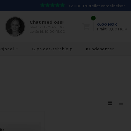
>2.000 Trustpilot anmeldelser
0
Chat med oss!
0,00
NOK
Ma-fr kl. 8.00-21.00
Frakt:
0,00 NOK
Lø-Sø kl. 10.00-15.00
esjonel
Gjør-det-selv hjelp
Kundesenter