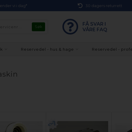
 sender vi i dag*
30 dagers returrett
FÅ SVAR I
VÅRE FAQ
kk
Reservedel - hus & hage
Reservedel - prof
askin