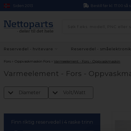
Siden 2013
Bestill før kl. 17.00 så
Reservedel - hvitevare
Reservedel - småelektroni
»
»
Fors
Oppvaskmaskin Fors
Varmeelement - Fors - Oppvaskmaskin
Varmeelement - Fors - Oppvaskm
Diameter
Volt/Watt
Finn riktig reservedel i 4 raske trinn