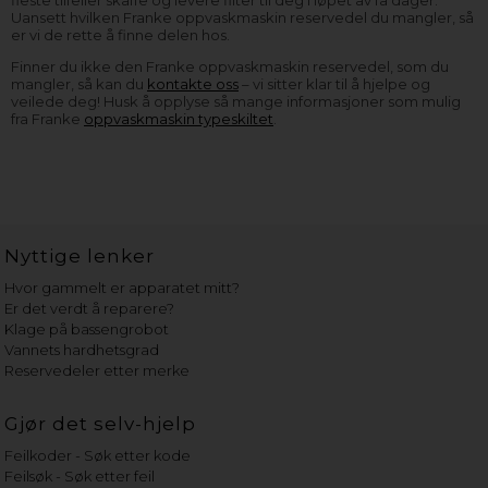
fleste tilfeller skaffe og levere filter til deg i løpet av få dager.
Uansett hvilken Franke oppvaskmaskin reservedel du mangler, så
er vi de rette å finne delen hos.
Finner du ikke den Franke oppvaskmaskin reservedel, som du
mangler, så kan du
kontakte oss
– vi sitter klar til å hjelpe og
veilede deg! Husk å opplyse så mange informasjoner som mulig
fra Franke
oppvaskmaskin typeskiltet
.
Nyttige lenker
Hvor gammelt er apparatet mitt?
Er det verdt å reparere?
Klage på bassengrobot
Vannets hardhetsgrad
Reservedeler etter merke
Gjør det selv-hjelp
Feilkoder - Søk etter kode
Feilsøk - Søk etter feil