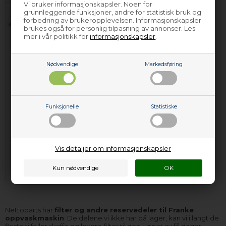
Vi bruker informasjonskapsler. Noen for
grunnleggende funksjoner, andre for statistisk bruk og
forbedring av brukeropplevelsen. Informasjonskapsler
brukes også for personlig tilpasning av annonser. Les
mer i vår politikk for
informasjonskapsler
.
Nødvendige
Markedsføring
Filter, Franke
oppvaskmaskin -
Funksjonelle
Statistiske
Svart (grov sil)
289,00
NOK
Vis detaljer om informasjonskapsler
Legg i kurven
På lager (
Lev. 2-4 virkedager
).
Nettoparts har
filter og andre reservedeler til Franke
oppvaskmaskin
. De delene vi ikke har på lager, kan vi i langt de