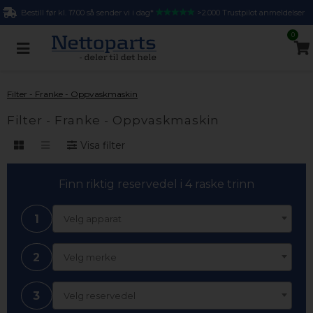
Bestill før kl. 17.00 så sender vi i dag*
>2.000 Trustpilot anmeldelser
0
Filter - Franke - Oppvaskmaskin
Filter - Franke - Oppvaskmaskin
Visa filter
Finn riktig reservedel i 4 raske trinn
1
Velg apparat
2
Velg merke
3
Velg reservedel