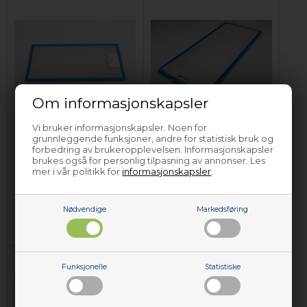
Om informasjonskapsler
Metallfilter, Gram
Metallfilter, Gram
Vi bruker informasjonskapsler. Noen for
kjøkkenvifte
kjøkkenvifte - 205
grunnleggende funksjoner, andre for statistisk bruk og
mm x 476 mm
forbedring av brukeropplevelsen. Informasjonskapsler
brukes også for personlig tilpasning av annonser. Les
mer i vår politikk for
informasjonskapsler
.
759,00
NOK
516,00
NOK
Legg i kurven
Legg i kurven
Nødvendige
Markedsføring
Forhåndsbestill
På lager (
Lev. 2-4 virkedager
).
(Lev. 4-6 virkedager.
Les her
)
Funksjonelle
Statistiske