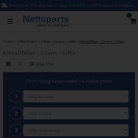
Bestill før kl. 17.00 så sender vi i dag*
>2.000 Trustpilot anmeldelser
0
»
»
»
Gram
Vifte Gram
Filter - Gram - Vifte
Metallfilter - Gram - Vifte
Metallfilter - Gram - Vifte
Visa filter
Finn riktig reservedel i 4 raske trinn
1
Velg apparat
2
Velg merke
3
Velg reservedel