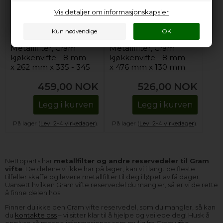
Vis detaljer om informasjonskapsler
Metallfilter, Gram
Metallfilter, Gram
kjøkkenvifte - 8 mm
kjøkkenvifte - 8 mm
x 262 mm x 335 - 345
x 476 mm x 130 mm
mm
459,00
NOK
526,00
NOK
Legg i kurven
Legg i kurven
På lager (
Lev. 2-4 virkedager
).
På lager (
Lev. 2-4 virkedager
).
Nettoparts har
metallfilter og andre reservedeler til Gram
vifte
. De delene vi ikke har på lager, kan vi i langt de fleste
tilfeller skaffe og levere metallfilter til deg i løpet av få dager.
Uansett hvilken Gram vifte reservedel du mangler, så er vi de rette
å finne delen hos.
Finner du ikke den Gram vifte reservedel, som du mangler, så kan
du
kontakte oss
– vi sitter klar til å hjelpe og veilede deg! Husk å
opplyse så mange informasjoner som mulig fra Gram
vifte