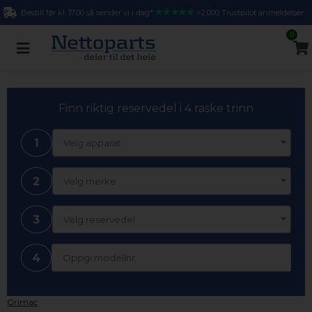
Bestill før kl. 17.00 så sender vi i dag*
>2.000 Trustpilot anmeldelser
0
Finn riktig reservedel i 4 raske trinn
1
Velg apparat
2
Velg merke
3
Velg reservedel
4
Grimac