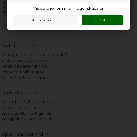
Grimac apparat, er du velkommen til å
kontakte oss
. Husk å
opplyse så mange informasjoner som overhodet mulig fra
Vis detaljer om informasjonskapsler
typeskiltet
.
Nyttige lenker
Hvor gammelt er apparatet mitt?
Er det verdt å reparere?
Klage på bassengrobot
Vannets hardhetsgrad
Reservedeler etter merke
Gjør det selv-hjelp
Feilkoder - Søk etter kode
Feilsøk - Søk etter feil
Video guider - Slik gjør du
Rengjøring & vedlikehold
Spor pakken din