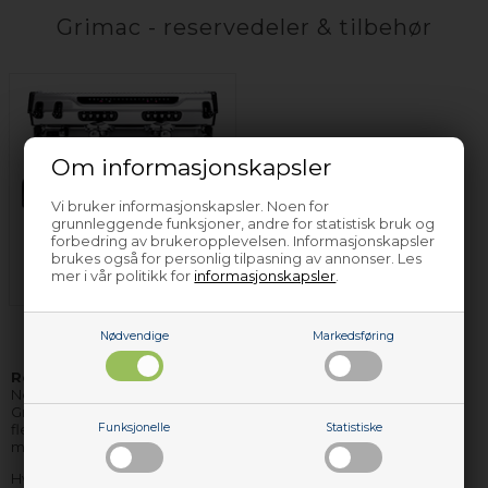
Grimac - reservedeler & tilbehør
Om informasjonskapsler
Vi bruker informasjonskapsler. Noen for
grunnleggende funksjoner, andre for statistisk bruk og
forbedring av brukeropplevelsen. Informasjonskapsler
Espressomaskin
brukes også for personlig tilpasning av annonser. Les
Grimac
mer i vår politikk for
informasjonskapsler
.
Nødvendige
Markedsføring
Reservedeler og tilbehør til Grimac
hvitevarer finner du hos
Nettoparts. Vi har et stort lager av reservedeler til stort sett alle
Grimac apparater, og de delene vi ikke har på lager, kan vi i de
fleste tilfellene skaffe hjem, så raskt, at du ikke behøver vente
Funksjonelle
Statistiske
mere enn få dager på levering.
Hvis du har bruk for hjelp til å finne korrekte reservedeler til ditt