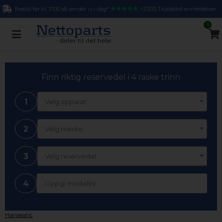
Bestill før kl. 17.00 så sender vi i dag*
>2.000 Trustpilot anmeldelser
0
Finn riktig reservedel i 4 raske trinn
1
Velg apparat
2
Velg merke
3
Velg reservedel
4
Hanseatic