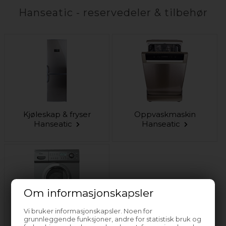
Hanseatic - reservedeler & tilbehør
Kjøleskap & fryser
Oppvaskmaskin
Hanseatic
Hanseatic
Om informasjonskapsler
Vi bruker informasjonskapsler. Noen for
grunnleggende funksjoner, andre for statistisk bruk og
Vaskemaskin