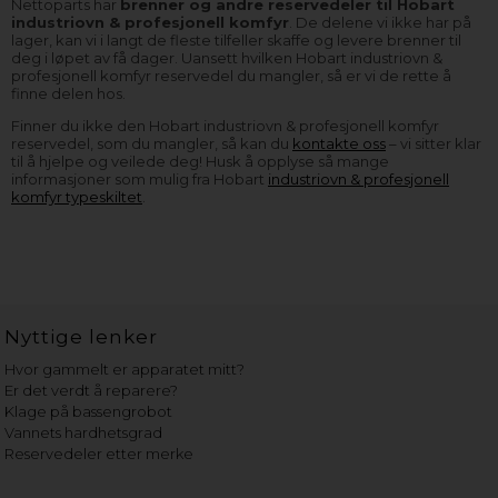
Nettoparts har
brenner og andre reservedeler til Hobart
industriovn & profesjonell komfyr
. De delene vi ikke har på
lager, kan vi i langt de fleste tilfeller skaffe og levere brenner til
deg i løpet av få dager. Uansett hvilken Hobart industriovn &
profesjonell komfyr reservedel du mangler, så er vi de rette å
finne delen hos.
Finner du ikke den Hobart industriovn & profesjonell komfyr
reservedel, som du mangler, så kan du
kontakte oss
– vi sitter klar
til å hjelpe og veilede deg! Husk å opplyse så mange
informasjoner som mulig fra Hobart
industriovn & profesjonell
komfyr typeskiltet
.
Nyttige lenker
Hvor gammelt er apparatet mitt?
Er det verdt å reparere?
Klage på bassengrobot
Vannets hardhetsgrad
Reservedeler etter merke