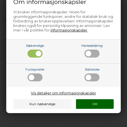
Om informasjonskapsler
På lager (
Lev. 2-4 virkedager
).
På lager (
Lev. 2-4 virkedager
).
Vi bruker informasjonskapsler. Noen for
grunnleggende funksjoner, andre for statistisk bruk og
forbedring av brukeropplevelsen. Informasjonskapsler
brukes også for personlig tilpasning av annonser. Les
mer i vår politikk for
informasjonskapsler
.
Nødvendige
Markedsføring
Tennsikring, Hobart
industriovn & komfyr
Funksjonelle
Statistiske
259,00
NOK
Legg i kurven
Vis detaljer om informasjonskapsler
Forhåndsbestill
(Lev. 4-6 virkedager.
Les her
)