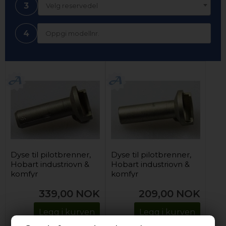
3
Velg reservedel
4
Dyse til pilotbrenner,
Dyse til pilotbrenner,
Hobart industriovn &
Hobart industriovn &
komfyr
komfyr
339,00
NOK
209,00
NOK
Legg i kurven
Legg i kurven