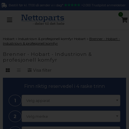
Bestill før kl. 17.00 så sender vi i dag*
>2.000 Trustpilot anmeldelser
0
»
»
Hobart
Industriovn & profesjonell komfyr Hobart
Brenner - Hobart -
Industriovn & profesjonell komfyr
Brenner - Hobart - Industriovn &
profesjonell komfyr
Visa filter
Finn riktig reservedel i 4 raske trinn
1
Velg apparat
2
Velg merke