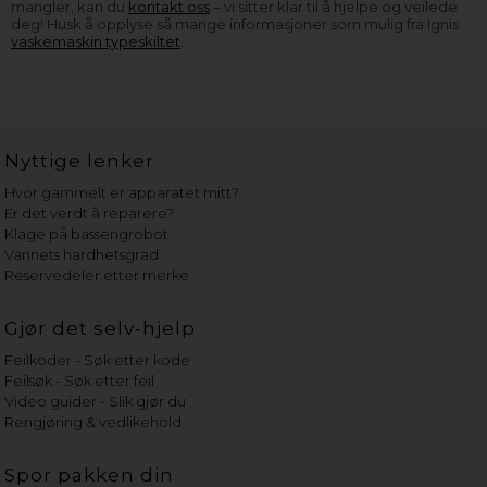
mangler, kan du
kontakt oss
– vi sitter klar til å hjelpe og veilede
deg! Husk å opplyse så mange informasjoner som mulig fra Ignis
vaskemaskin typeskiltet
.
Nyttige lenker
Hvor gammelt er apparatet mitt?
Er det verdt å reparere?
Klage på bassengrobot
Vannets hardhetsgrad
Reservedeler etter merke
Gjør det selv-hjelp
Feilkoder - Søk etter kode
Feilsøk - Søk etter feil
Video guider - Slik gjør du
Rengjøring & vedlikehold
Spor pakken din