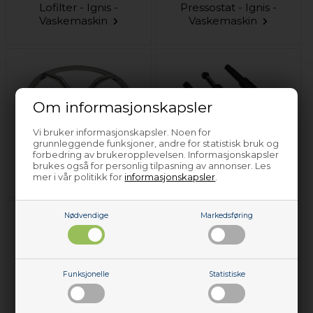
Lofilter - Ignis -
Pressostat - Ignis -
Vaskemaskin
Vaskemaskin
Om informasjonskapsler
Vi bruker informasjonskapsler. Noen for
grunnleggende funksjoner, andre for statistisk bruk og
forbedring av brukeropplevelsen. Informasjonskapsler
Reimhjul - Ignis -
Støtdemper - Ignis -
brukes også for personlig tilpasning av annonser. Les
Vaskemaskin
Vaskemaskin
mer i vår politikk for
informasjonskapsler
.
Nødvendige
Markedsføring
Funksjonelle
Statistiske
Termostat - Ignis -
Valk - Ignis -