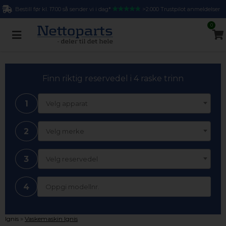
Bestill før kl. 17.00 så sender vi i dag*
>2.000 Trustpilot anmeldelser
0
Finn riktig reservedel i 4 raske trinn
1
Velg apparat
2
Velg merke
3
Velg reservedel
4
»
Ignis
Vaskemaskin Ignis