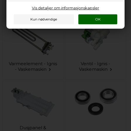
Vaskemaskin
Vaskemaskin
Vis detaljer om informasjonskapsler
Varmeelement - Ignis
Ventil - Ignis -
- Vaskemaskin
Vaskemaskin
Dusjpanel &