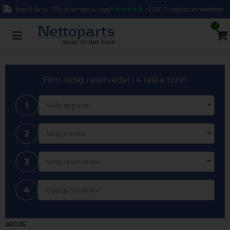
Bestill før kl. 17.00 så sender vi i dag*
>2.000 Trustpilot anmeldelser
0
Finn riktig reservedel i 4 raske trinn
1
Velg apparat
2
Velg merke
3
Velg reservedel
4
Isomac