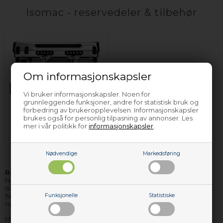
Isomac - reservedeler & tilbehør
Om informasjonskapsler
Vi bruker informasjonskapsler. Noen for
grunnleggende funksjoner, andre for statistisk bruk og
forbedring av brukeropplevelsen. Informasjonskapsler
Espressomaskin
brukes også for personlig tilpasning av annonser. Les
Isomac
mer i vår politikk for
informasjonskapsler
.
Nødvendige
Markedsføring
Reservedeler og tilbehør til Isomac
hvitevarer finner du hos
Nettoparts. Vi har et stort lager av reservedeler til stort sett alle
Isomac apparater, og de delene vi ikke har på lager, kan vi i de
fleste tilfellene skaffe hjem, så raskt, at du ikke behøver vente
Funksjonelle
Statistiske
mere enn få dager på levering.
Hvis du har bruk for hjelp til å finne korrekte reservedeler til ditt