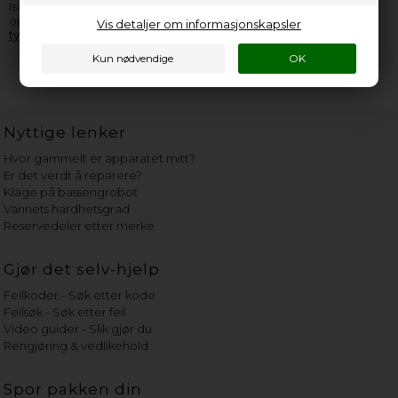
Isomac apparat, er du velkommen til å
kontakte oss
. Husk å
opplyse så mange informasjoner som overhodet mulig fra
Vis detaljer om informasjonskapsler
typeskiltet
.
Nyttige lenker
Hvor gammelt er apparatet mitt?
Er det verdt å reparere?
Klage på bassengrobot
Vannets hardhetsgrad
Reservedeler etter merke
Gjør det selv-hjelp
Feilkoder - Søk etter kode
Feilsøk - Søk etter feil
Video guider - Slik gjør du
Rengjøring & vedlikehold
Spor pakken din