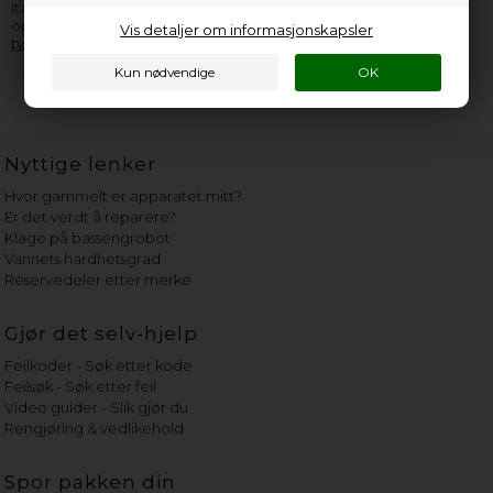
Italcrem apparat, er du velkommen til å
kontakte oss
. Husk å
opplyse så mange informasjoner som overhodet mulig fra
Vis detaljer om informasjonskapsler
typeskiltet
.
Nyttige lenker
Hvor gammelt er apparatet mitt?
Er det verdt å reparere?
Klage på bassengrobot
Vannets hardhetsgrad
Reservedeler etter merke
Gjør det selv-hjelp
Feilkoder - Søk etter kode
Feilsøk - Søk etter feil
Video guider - Slik gjør du
Rengjøring & vedlikehold
Spor pakken din