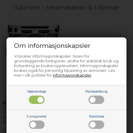
Italcrem - reservedeler & tilbehør
Om informasjonskapsler
Vi bruker informasjonskapsler. Noen for
grunnleggende funksjoner, andre for statistisk bruk og
forbedring av brukeropplevelsen. Informasjonskapsler
Espressomaskin
brukes også for personlig tilpasning av annonser. Les
Italcrem
mer i vår politikk for
informasjonskapsler
.
Nødvendige
Markedsføring
Reservedeler og tilbehør til Italcrem
hvitevarer finner du hos
Nettoparts. Vi har et stort lager av reservedeler til stort sett alle
Italcrem apparater, og de delene vi ikke har på lager, kan vi i de
fleste tilfellene skaffe hjem, så raskt, at du ikke behøver vente
Funksjonelle
Statistiske
mere enn få dager på levering.
Hvis du har bruk for hjelp til å finne korrekte reservedeler til ditt