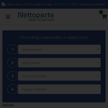
Bestill før kl. 17.00 så sender vi i dag*
>2.000 Trustpilot anmeldelser
0
Finn riktig reservedel i 4 raske trinn
1
Velg apparat
2
Velg merke
3
Velg reservedel
4
Italcrem