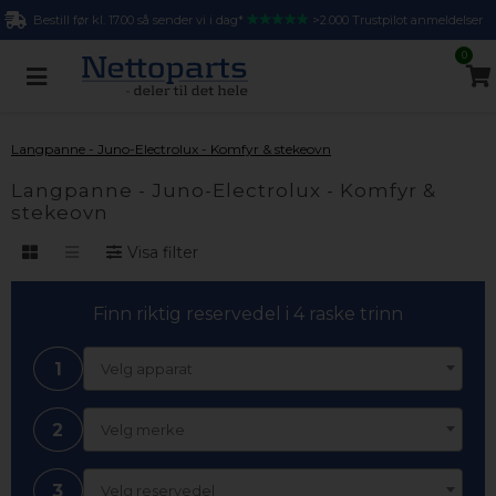
Bestill før kl. 17.00 så sender vi i dag*
>2.000 Trustpilot anmeldelser
0
Langpanne - Juno-Electrolux - Komfyr & stekeovn
Langpanne - Juno-Electrolux - Komfyr &
stekeovn
Visa filter
Finn riktig reservedel i 4 raske trinn
1
Velg apparat
2
Velg merke
3
Velg reservedel