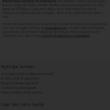
Electrolux komfyr & stekeovn
. De delene vi ikke har på lager,
kan vi i langt de fleste tilfeller skaffe og levere langpanne til deg i
løpet av få dager. Uansett hvilken Juno-Electrolux komfyr &
stekeovn reservedel du mangler, så er vi de rette å finne delen
hos.
Finner du ikke den Juno-Electrolux komfyr & stekeovn reservedel,
som du mangler, så kan du
kontakte oss
– vi sitter klar til å hjelpe
og veilede deg! Husk å opplyse så mange informasjoner som
mulig fra Juno-Electrolux
komfyr & stekeovn typeskiltet
.
Nyttige lenker
Hvor gammelt er apparatet mitt?
Er det verdt å reparere?
Klage på bassengrobot
Vannets hardhetsgrad
Reservedeler etter merke
Gjør det selv-hjelp