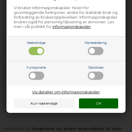
(Lev. 4-6 virkedager.
Les her
)
Vi bruker informasjonskapsler. Noen for
grunnleggende funksjoner, andre for statistisk bruk og
forbedring av brukeropplevelsen. Informasjonskapsler
brukes også for personlig tilpasning av annonser. Les
mer i vår politikk for
informasjonskapsler
.
Nødvendige
Markedsføring
Langpanne, Juno-
Electrolux komfyr &
Funksjonelle
Statistiske
stekeovn - 40 mm x
466 mm x 385 mm
648,00
NOK
Vis detaljer om informasjonskapsler
Legg i kurven
På lager (
Lev. 2-4 virkedager
).
Nettoparts har
langpanne og andre reservedeler til Juno-