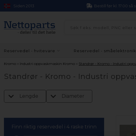
Siden 2013
Bestill før kl. 17.00 så
Reservedel - hvitevare
Reservedel - småelektroni
»
»
Kromo
Industri oppvaskmaskin Kromo
Standrør - Kromo - Industri op
Standrør - Kromo - Industri oppv
Lengde
Diameter
Finn riktig reservedel i 4 raske trinn