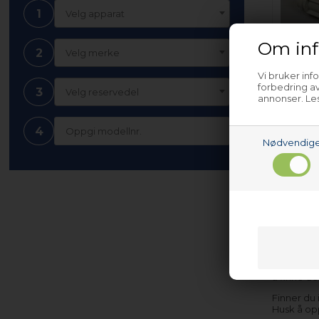
1
Velg apparat
Om inf
2
Velg merke
Vi bruker inf
Overlø
forbedring av
3
Velg reservedel
indust
annonser. Les
4
Nødvendig
(Le
Nettopart
tilfeller 
å finne de
Finner du
Husk å op