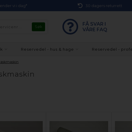
 sender vi i dag*
30 dagers returrett
FÅ SVAR I
VÅRE FAQ
kk
Reservedel - hus & hage
Reservedel - prof
pvaskmaskin
askmaskin