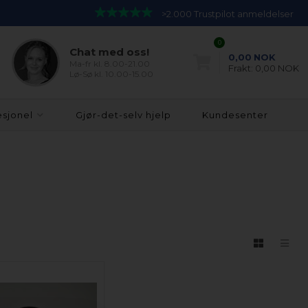
>2.000 Trustpilot anmeldelser
0
Chat med oss!
0,00
NOK
Ma-fr kl. 8.00-21.00
Frakt:
0,00 NOK
Lø-Sø kl. 10.00-15.00
esjonel
Gjør-det-selv hjelp
Kundesenter