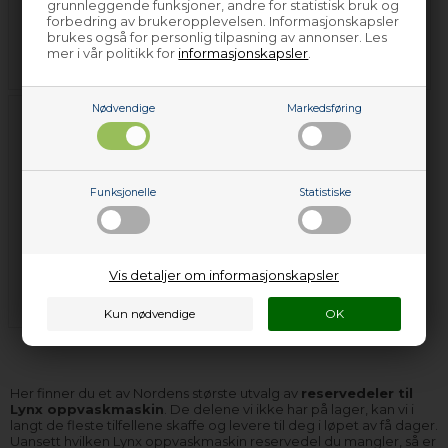
grunnleggende funksjoner, andre for statistisk bruk og
forbedring av brukeropplevelsen. Informasjonskapsler
Filter - Lynx -
Stilleben - Lynx -
brukes også for personlig tilpasning av annonser. Les
mer i vår politikk for
informasjonskapsler
.
Oppvaskmaskin
Oppvaskmaskin
Nødvendige
Markedsføring
Funksjonelle
Statistiske
Trådkurv & deler til
trådkurv - Lynx -
Vis detaljer om informasjonskapsler
Oppvaskmaskin
Her finner du et av Nordens største utvalg av
reservedeler til
Lynx oppvaskmaskin
. De delene vi ikke har på lager, kan vi i
langt de fleste tilfellene skaffe og levere til deg i løpet av få dager.
Uansett hvilken Lynx oppvaskmaskin reservedel du mangler, så er