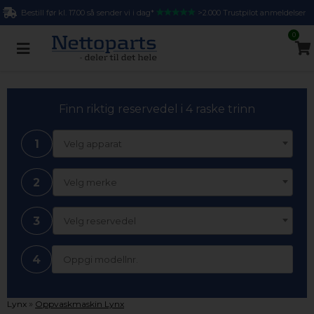
Bestill før kl. 17.00 så sender vi i dag*
>2.000 Trustpilot anmeldelser
0
Finn riktig reservedel i 4 raske trinn
1
Velg apparat
2
Velg merke
3
Velg reservedel
4
»
Lynx
Oppvaskmaskin Lynx