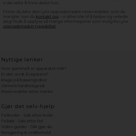
vi de rette å finne delen hos.
Finner du ikke den Lynx oppvaskmaskin reservedelen, som du
mangler, kan du
kontakt oss
– vi sitter klar til å hjelpe og veilede
deg! Husk å opplyse så mange informasjoner som mulig fra Lynx
oppvaskmaskin typeskiltet
.
Nyttige lenker
Hvor gammelt er apparatet mitt?
Er det verdt å reparere?
Klage på bassengrobot
Vannets hardhetsgrad
Reservedeler etter merke
Gjør det selv-hjelp
Feilkoder - Søk etter kode
Feilsøk - Søk etter feil
Video guider - Slik gjør du
Rengjøring & vedlikehold