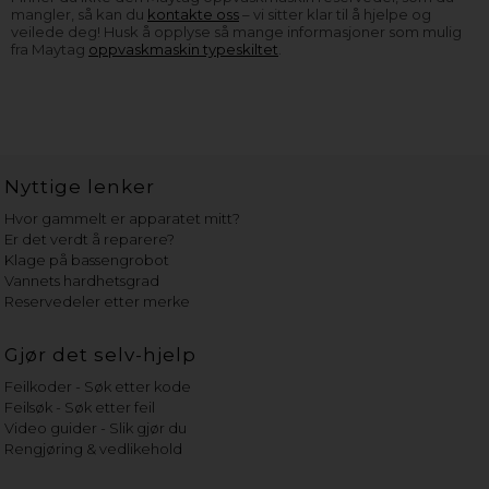
mangler, så kan du
kontakte oss
– vi sitter klar til å hjelpe og
veilede deg! Husk å opplyse så mange informasjoner som mulig
fra Maytag
oppvaskmaskin typeskiltet
.
Nyttige lenker
Hvor gammelt er apparatet mitt?
Er det verdt å reparere?
Klage på bassengrobot
Vannets hardhetsgrad
Reservedeler etter merke
Gjør det selv-hjelp
Feilkoder - Søk etter kode
Feilsøk - Søk etter feil
Video guider - Slik gjør du
Rengjøring & vedlikehold