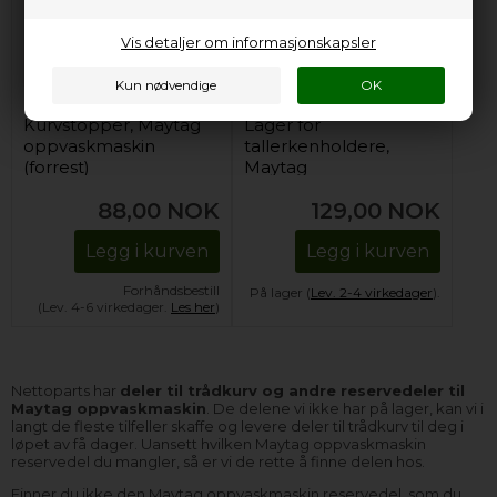
Vis detaljer om informasjonskapsler
Kurvstopper, Maytag
Lager for
oppvaskmaskin
tallerkenholdere,
(forrest)
Maytag
oppvaskmaskin
88,00
NOK
129,00
NOK
Legg i kurven
Legg i kurven
Forhåndsbestill
På lager (
Lev. 2-4 virkedager
).
(Lev. 4-6 virkedager.
Les her
)
Nettoparts har
deler til trådkurv og andre reservedeler til
Maytag oppvaskmaskin
. De delene vi ikke har på lager, kan vi i
langt de fleste tilfeller skaffe og levere deler til trådkurv til deg i
løpet av få dager. Uansett hvilken Maytag oppvaskmaskin
reservedel du mangler, så er vi de rette å finne delen hos.
Finner du ikke den Maytag oppvaskmaskin reservedel, som du