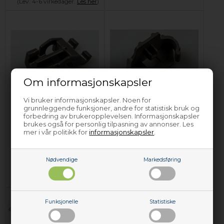
(Lev. 4-6 virkedager.
Les her
)
Om informasjonskapsler
Vi bruker informasjonskapsler. Noen for
Klips for trådkurv,
Kurvstopper, Maytag
grunnleggende funksjoner, andre for statistisk bruk og
Maytag
oppvaskmaskin
forbedring av brukeropplevelsen. Informasjonskapsler
oppvaskmaskin (1
(bakerst)
brukes også for personlig tilpasning av annonser. Les
stk)
mer i vår politikk for
informasjonskapsler
.
119,00
NOK
180,00
NOK
Legg i kurven
Legg i kurven
Nødvendige
Markedsføring
På lager (
Lev. 2-4 virkedager
).
På lager (
Lev. 2-4 virkedager
).
Funksjonelle
Statistiske