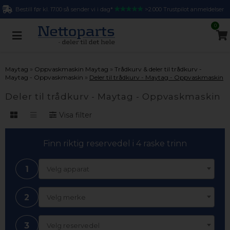
Bestill før kl. 17.00 så sender vi i dag*
>2.000 Trustpilot anmeldelser
0
»
»
Maytag
Oppvaskmaskin Maytag
Trådkurv & deler til trådkurv -
»
Maytag - Oppvaskmaskin
Deler til trådkurv - Maytag - Oppvaskmaskin
Deler til trådkurv - Maytag - Oppvaskmaskin
Visa filter
Finn riktig reservedel i 4 raske trinn
1
Velg apparat
2
Velg merke
3
Velg reservedel