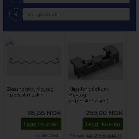
4
Glassholder, Maytag
Klips for trådkurv,
oppvaskmaskin
Maytag
oppvaskmaskin (1
stk)
85,86
NOK
259,00
NOK
Legg i kurven
Legg i kurven
Forhåndsbestill
På lager (
Lev. 2-4 virkedager
).