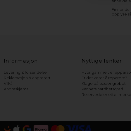
finne dele
Finner du
opplyse s
Informasjon
Nyttige lenker
Levering & forsendelse
Hvor gammelt er apparate
Reklamasjon & angrerett
Er det verdt å reparere?
Vilkår
Klage på bassengrobot
Angreskjema
Vannets hardhetsgrad
Reservedeler etter merk