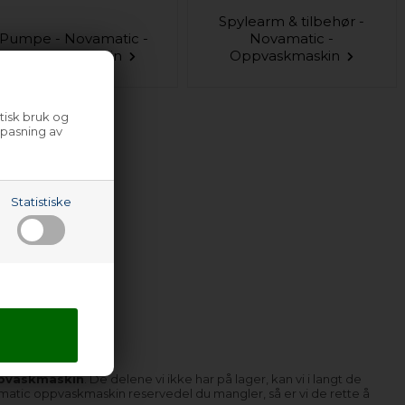
Spylearm & tilbehør -
Pumpe - Novamatic -
Novamatic -
Oppvaskmaskin
Oppvaskmaskin
tisk bruk og
lpasning av
Statistiske
ppvaskmaskin
. De delene vi ikke har på lager, kan vi i langt de
ovamatic oppvaskmaskin reservedel du mangler, så er vi de rette å