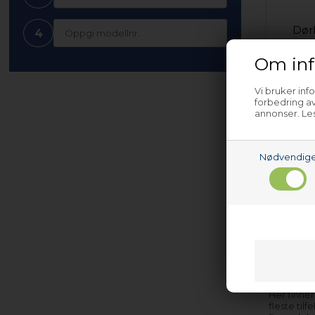
Dørl
4
Op
Om inf
Vi bruker inf
forbedring av
annonser. Les
Nødvendig
Trå
trådk
Op
Her finner
fleste til