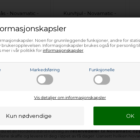
ås - Novamatic -
Kurvhjul - Novamatic -
pvaskmaskin
Oppvaskmaskin
ormasjonskapsler
ormasjonskapsler. Noen for grunnleggende funksjoner, andre for statis
 brukeropplevelsen. Informasjonskapsler brukes også for personlig ti
 mer i vår politikk for
informasjonskapsler
.
e
Markedsføring
Funksjonelle
dkurv & deler til
urv - Novamatic -
pvaskmaskin
Vis detaljer om informasjonskapsler
 du et av Nordens største utvalg av
reservedeler til Novamatic o
fellene skaffe og levere til deg i løpet av få dager. Uansett hvilken N