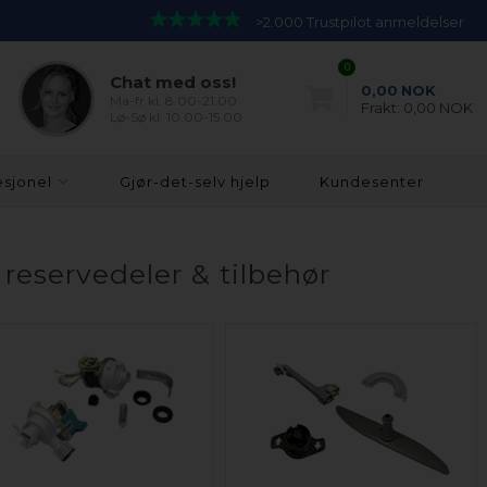
>2.000 Trustpilot anmeldelser
0
Chat med oss!
0,00
NOK
Ma-fr kl. 8.00-21.00
Frakt:
0,00 NOK
Lø-Sø kl. 10.00-15.00
esjonel
Gjør-det-selv hjelp
Kundesenter
eservedeler & tilbehør