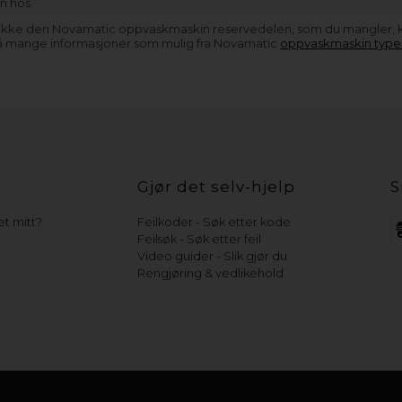
n hos.
 ikke den Novamatic oppvaskmaskin reservedelen, som du mangler,
å mange informasjoner som mulig fra Novamatic
oppvaskmaskin types
Gjør det selv-hjelp
S
t mitt?
Feilkoder - Søk etter kode
Feilsøk - Søk etter feil
Video guider - Slik gjør du
Rengjøring & vedlikehold
e