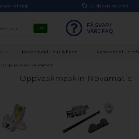
 sender vi i dag*
30 dagers returrett
FÅ SVAR I
VÅRE FAQ
kk
Reservedel - hus & hage
Reservedel - prof
»
Oppvaskmaskin Novamatic
Oppvaskmaskin Novamatic - r