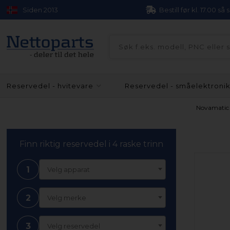
Siden 2013
Bestill før kl. 17.00 så
Reservedel - hvitevare
Reservedel - småelektroni
Novamatic
Finn riktig reservedel i 4 raske trinn
1
Velg apparat
2
Velg merke
3
Velg reservedel