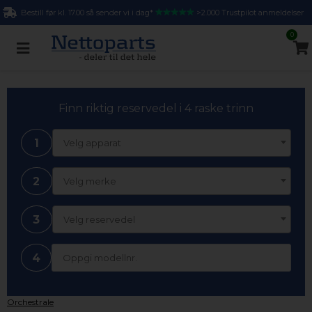
Bestill før kl. 17.00 så sender vi i dag*
>2.000 Trustpilot anmeldelser
0
Finn riktig reservedel i 4 raske trinn
1
Velg apparat
2
Velg merke
3
Velg reservedel
4
Orchestrale