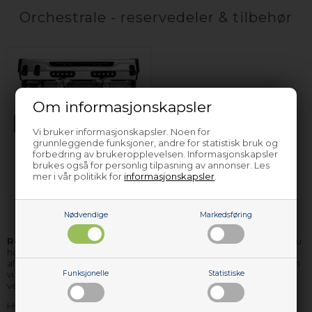
Orchestrale - reservedeler & tilbehør
Om informasjonskapsler
Vi bruker informasjonskapsler. Noen for
grunnleggende funksjoner, andre for statistisk bruk og
forbedring av brukeropplevelsen. Informasjonskapsler
Espressomaskin
brukes også for personlig tilpasning av annonser. Les
Orchestrale
mer i vår politikk for
informasjonskapsler
.
Nødvendige
Markedsføring
Reservedeler og tilbehør til Orchestrale
hvitevarer finner du
hos Nettoparts. Vi har et stort lager av reservedeler til stort sett
alle Orchestrale apparater, og de delene vi ikke har på lager, kan
vi i de fleste tilfellene skaffe hjem, så raskt, at du ikke behøver
Funksjonelle
Statistiske
vente mere enn få dager på levering.
Hvis du har bruk for hjelp til å finne korrekte reservedeler til ditt