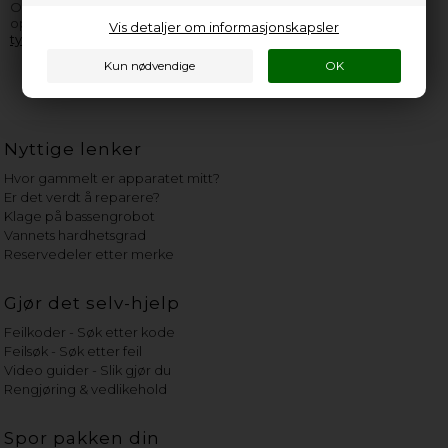
Orchestrale apparat, er du velkommen til å
kontakte oss
. Husk å
opplyse så mange informasjoner som overhodet mulig fra
Vis detaljer om informasjonskapsler
typeskiltet
.
Nyttige lenker
Hvor gammelt er apparatet mitt?
Er det verdt å reparere?
Klage på bassengrobot
Vannets hardhetsgrad
Reservedeler etter merke
Gjør det selv-hjelp
Feilkoder - Søk etter kode
Feilsøk - Søk etter feil
Video guider - Slik gjør du
Rengjøring & vedlikehold
Spor pakken din