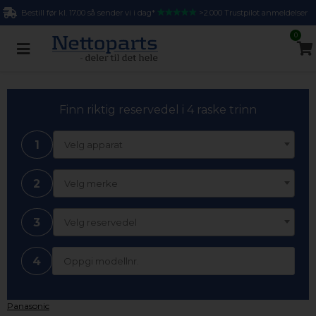
Bestill før kl. 17.00 så sender vi i dag*
>2.000 Trustpilot anmeldelser
0
Finn riktig reservedel i 4 raske trinn
1
Velg apparat
2
Velg merke
3
Velg reservedel
4
Panasonic