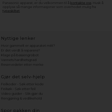
Panasonic apparat, er du velkommen til å
kontakte oss
. Husk å
opplyse så mange informasjoner som overhodet mulig fra
typeskiltet
.
Nyttige lenker
Hvor gammelt er apparatet mitt?
Er det verdt å reparere?
Klage på bassengrobot
Vannets hardhetsgrad
Reservedeler etter merke
Gjør det selv-hjelp
Feilkoder - Søk etter kode
Feilsøk - Søk etter feil
Video guider - Slik gjør du
Rengjøring & vedlikehold
Spor pakken din