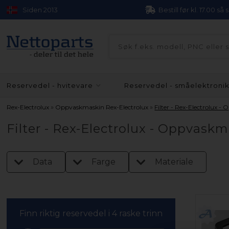
Siden 2013
Bestill før kl. 17.00 så
Reservedel - hvitevare
Reservedel - småelektroni
»
»
Rex-Electrolux
Oppvaskmaskin Rex-Electrolux
Filter - Rex-Electrolux 
Filter - Rex-Electrolux - Oppvask
Data
Farge
Materiale
Finn riktig reservedel i 4 raske trinn