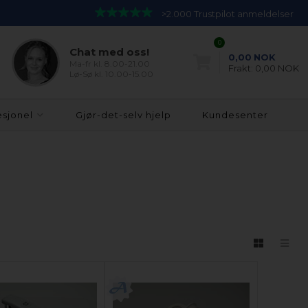
>2.000 Trustpilot anmeldelser
0
Chat med oss!
0,00
NOK
Ma-fr kl. 8.00-21.00
Frakt:
0,00 NOK
Lø-Sø kl. 10.00-15.00
esjonel
Gjør-det-selv hjelp
Kundesenter