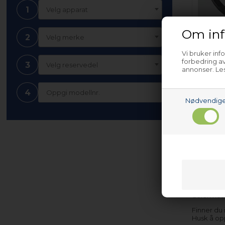
1
Velg apparat
Om inf
2
Velg merke
Vi bruker inf
Bunnsil
forbedring av
3
Velg reservedel
oppvas
annonser. Les
4
Nødvendig
På l
Nettopart
skaffe og 
delen hos
Finner du
Husk å op