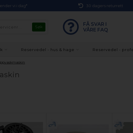
 sender vi i dag*
30 dagers returrett
FÅ SVAR I
VÅRE FAQ
kk
Reservedel - hus & hage
Reservedel - prof
- Oppvaskmaskin
maskin